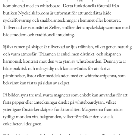
kombinerad med en whiteboard. Detta funktionella föremål från
butiken Nyckelskåp.com är utformat för att underlätta både
nyckelförvaring och snabba anteckningar i hemmet eller kontoret.
Tillverkad av varumärket Zeller, smälter detta nyckelskåp samman med
både modern och traditionell inredning.
Själva ramen på skåpet är tillverkad av ljus träfinish, vilket ger en naturlig
och varm atmosfär. Träramen är enkel men distinkt, och skapar en
harmonisk kontrast mot den vita ytan av whiteboarden. Denna yta är
både praktisk och mångsidig och kan användas för att skriva
påminnelser, listor eller meddelanden med en whiteboardpenna, som
bekvämt kan fästas på sidan av skåpet.
På bilden syns tre små svarta magneter som enkelt kan användas för att
fästa papper eller anteckningar direkt på whiteboardytan, vilket
ytterligare förstärker skåpets funktionalitet. Magneterna framträder
tydligt mot den vita bakgrunden, vilket förstärker den visuella
enkelheten i designen.