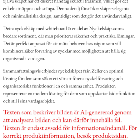
Själva skåpet har ett diskret handtag skuret i träramen, vilket gör det
enkelt att öppna och stänga. Denna detalj förstärker skåpets eleganta
och minimalistiska design, samtidigt som det gör det användarvänligt.
Detta nyckelskåp med whiteboard är en del av Nyckelskåp.com:s
bredare sortiment, där man prioriterar säkerhet och praktiska lösningar.
Det är perfekt anpassat för att möta behoven hos någon som vill
kombinera säker förvaring av nycklar med möjligheten att hålla sig
organiserad i vardagen.
Sammanfattningsvis erbjuder nyckelskåpet från Zeller en optimal
lösning för dem som söker ett sätt att förena nyckelförvaring och
organisatoriska funktioner i en och samma enhet. Produkten
representerar en modern lösning för dem som uppskattar både funktion
och stil i sina vardagsobjekt.