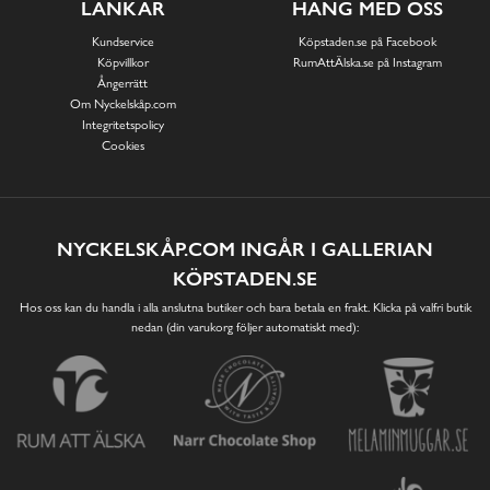
LÄNKAR
HÄNG MED OSS
Kundservice
Köpstaden.se på Facebook
Köpvillkor
RumAttÄlska.se på Instagram
Ångerrätt
Om Nyckelskåp.com
Integritetspolicy
Cookies
NYCKELSKÅP.COM INGÅR I GALLERIAN
KÖPSTADEN.SE
Hos oss kan du handla i alla anslutna butiker och bara betala en frakt. Klicka på valfri butik
nedan (din varukorg följer automatiskt med):