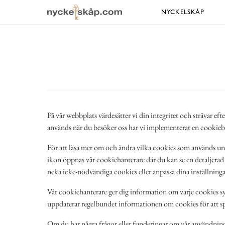
NYCKELSKÅP
På vår webbplats värdesätter vi din integritet och strävar eft
används när du besöker oss har vi implementerat en cookieba
För att läsa mer om och ändra vilka cookies som används unde
ikon öppnas vår cookiehanterare där du kan se en detaljerad l
neka icke-nödvändiga cookies eller anpassa dina inställningar
Vår cookiehanterare ger dig information om varje cookies syf
uppdaterar regelbundet informationen om cookies för att speg
Om du har några frågor eller funderingar om vår användning av