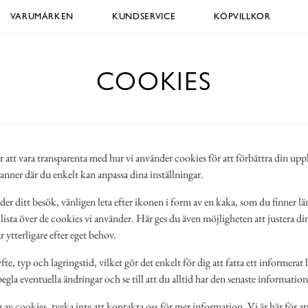
VARUMÄRKEN
KUNDSERVICE
KÖPVILLKOR
COOKIES
er att vara transparenta med hur vi använder cookies för att förbättra din upp
nner där du enkelt kan anpassa dina inställningar.
r ditt besök, vänligen leta efter ikonen i form av en kaka, som du finner lä
ista över de cookies vi använder. Här ges du även möjligheten att justera dina
 ytterligare efter eget behov.
te, typ och lagringstid, vilket gör det enkelt för dig att fatta ett informer
la eventuella ändringar och se till att du alltid har den senaste informatio
 cookies, tveka inte att kontakta oss för mer information. Vi är här för att h