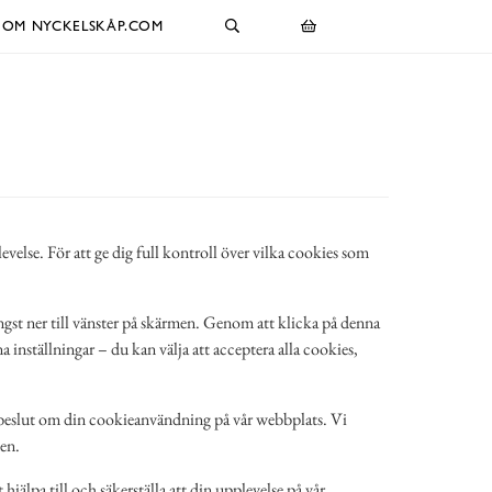
OM NYCKELSKÅP.COM
levelse. För att ge dig full kontroll över vilka cookies som
ngst ner till vänster på skärmen. Genom att klicka på denna
 inställningar – du kan välja att acceptera alla cookies,
at beslut om din cookieanvändning på vår webbplats. Vi
nen.
jälpa till och säkerställa att din upplevelse på vår