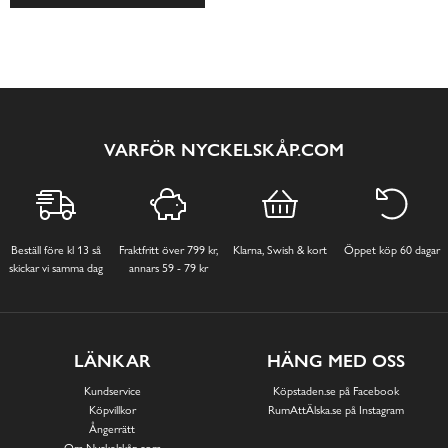
VARFÖR NYCKELSKÅP.COM
Beställ före kl 13 så
Fraktfritt över 799 kr,
Klarna, Swish & kort
Öppet köp 60 dagar
skickar vi samma dag
annars 59 - 79 kr
LÄNKAR
HÄNG MED OSS
Kundservice
Köpstaden.se på Facebook
Köpvillkor
RumAttÄlska.se på Instagram
Ångerrätt