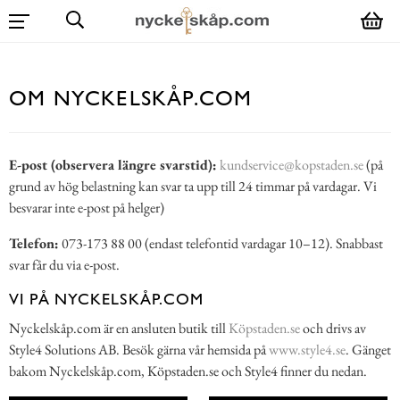
OM NYCKELSKÅP.COM
E-post (observera längre svarstid):
kundservice@kopstaden.se
(på
grund av hög belastning kan svar ta upp till 24 timmar på vardagar. Vi
besvarar inte e-post på helger)
Telefon:
073-173 88 00 (endast telefontid vardagar 10–12). Snabbast
svar får du via e-post.
VI PÅ NYCKELSKÅP.COM
Nyckelskåp.com är en ansluten butik till
Köpstaden.se
och drivs av
Style4 Solutions AB. Besök gärna vår hemsida på
www.style4.se
. Gänget
bakom Nyckelskåp.com, Köpstaden.se och Style4 finner du nedan.