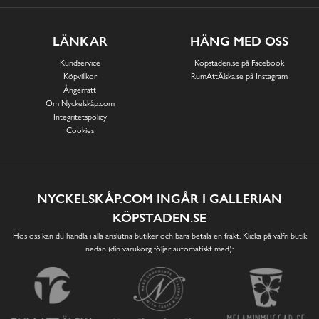
LÄNKAR
HÄNG MED OSS
Kundservice
Köpstaden.se på Facebook
Köpvillkor
RumAttÄlska.se på Instagram
Ångerrätt
Om Nyckelskåp.com
Integritetspolicy
Cookies
NYCKELSKÅP.COM INGÅR I GALLERIAN
KÖPSTADEN.SE
Hos oss kan du handla i alla anslutna butiker och bara betala en frakt. Klicka på valfri butik
nedan (din varukorg följer automatiskt med):