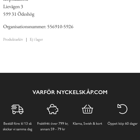
Lievägen 3
599 31 Ödeshög
Organisationsnummer: 556910-5926
Produktarkiv
|
Ej i lager
VARFÖR NYCKELSKÅP.COM
Beställ före kl 13 så
Fraktfritt över 799 kr,
Klarna, Swish & kort
Öppet köp 60 dagar
skickar vi samma dag
annars 59 - 79 kr