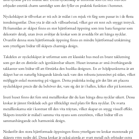
erbjuder estetisk charm samtidigt som det fyller en praktisk funktion i hemmet.
Nyckelskåpet är tillverkat av trä och är målat i en mjuk vit färg som passar in i de flesta
inredningsstilar. Dess yta är slät och välbearbetad, vilket ger ett rent och snyggt intryck.
På framsidan av skåpet finns en stor hjärtformad öppning som inte bara fungerar som
dekorativ detalj, utan även avslöjar de krokar som är avsedda för att hänga nycklar.
Ovanför denna stora hjärtformade öppning finns en mindre hjärtformad utskärning
som ytterligare bidrar till skåpets charmiga design.
Takdelen av nyckelskåpet är utformat som ett klassiskt hus med en brant taklutning
som ger det en distinkt och igenkännbar siluett. Huset inramas av små överhängande
takkanter som bidrar till att förstärka den huslika designen. En av höjdpunkterna är att
skåpet har en naturlig hängande känsla tack vare den robusta jutesnöret på sidan, vilket
möjliggör enkel montering på väggen. Detta praktiska inslag gör det lätt att placera
nyckelskåpet precis där du behöver det, vare sig det är i hallen, köket eller på kontoret.
Inuti huset finns det fem små metallkrokar där du kan hänga dina nycklar säkert. Dessa
krokar är jämnt fördelade och ger tillräckligt med plats för flera nycklar. De svarta
metallkrokarna står i kontrast till den vita träytan, vilket skapar en snygg visuell effekt.
Skåpets interiör är målad i samma vita nyans som exteriören, vilket bidrar till en
sammanhängande och harmonisk design.
Nedanför den stora hjärtformade öppningen finns ytterligare tre krokar monterade på
skåpets yttre nedre del. Dessa krokar är också gjorda av svart metall och erbjuder extra