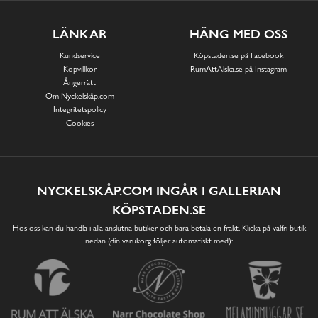
LÄNKAR
HÄNG MED OSS
Kundservice
Köpstaden.se på Facebook
Köpvillkor
RumAttÄlska.se på Instagram
Ångerrätt
Om Nyckelskåp.com
Integritetspolicy
Cookies
NYCKELSKÅP.COM INGÅR I GALLERIAN
KÖPSTADEN.SE
Hos oss kan du handla i alla anslutna butiker och bara betala en frakt. Klicka på valfri butik
nedan (din varukorg följer automatiskt med):