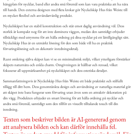
hängplats för nycklar, band eller andra små föremål som kan vara praktiska att ha nära
till hands. Den externa designen med flera krokar gör Nyckelskåp Hus från Weiste till
en mycket flexibel och användarvänlig produkt.
Nyckelskåpet har en stabil konstruktion och står emot daglig användning väl. Dess
storlek är kompakt nog för att inte dominera väggen, medan den samtidigt erbjuder
tillräckligt med utrymme för att hålla ordning på dina nycklar på ett lättillgängligt sätt.
Nyckelskåp Hus är en utmärkt lösning för den som både vill ha en praktisk
förvaringslösning och en dekorativ inredningsdetalj.
Runt omkring själva skåpet kan vi se en minimalistisk miljö, vilket ytterligare förstärker
skåpets naturnära och enkla charm. Omgivningen är hållbar och rensad, vilket
fokuserar all uppmärksamhet på nyckelskåpet och dess estetiska detaljer.
Sammanfattningsvis är Nyckelskåp Hus från Weiste ett både praktiskt och stilfullt
tillägg till ditt hem. Dess genomtänkta design och användning av naturliga material gör
att skåpet inte bara fungerar som förvaring utan även som en attraktiv dekoration på
din vägg. Produkten erbjuder en smart lösning för att hålla ordning på nycklar och
andra små föremål, samtidigt som den tillför en visuellt tilltalande touch till din
inredning.