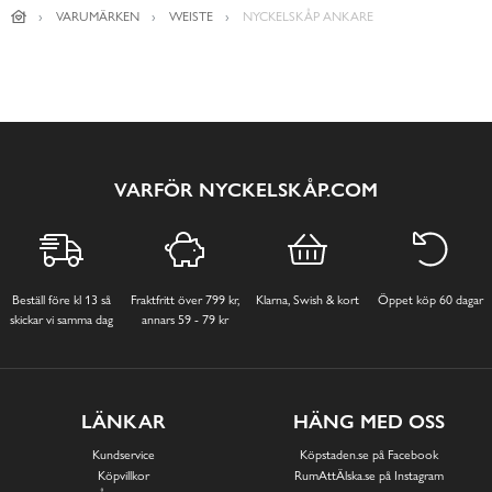
VARUMÄRKEN
WEISTE
NYCKELSKÅP ANKARE
VARFÖR NYCKELSKÅP.COM
Beställ före kl 13 så
Fraktfritt över 799 kr,
Klarna, Swish & kort
Öppet köp 60 dagar
skickar vi samma dag
annars 59 - 79 kr
LÄNKAR
HÄNG MED OSS
Kundservice
Köpstaden.se på Facebook
Köpvillkor
RumAttÄlska.se på Instagram