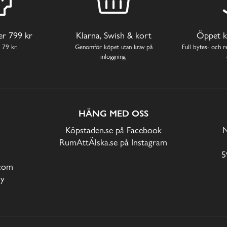
ver 799 kr
Klarna, Swish & kort
Öppet k
 79 kr.
Genomför köpet utan krav på
Full bytes- och re
inloggning.
HÄNG MED OSS
Köpstaden.se på Facebook
N
RumAttÄlska.se på Instagram
5
com
cy