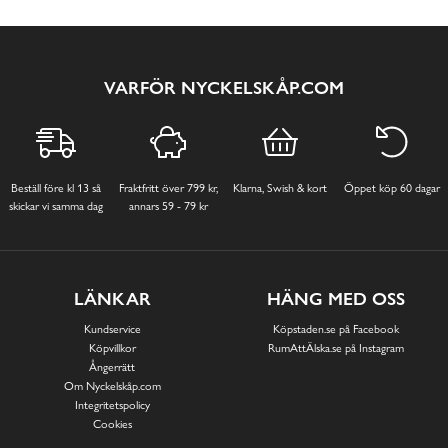
VARFÖR NYCKELSKÅP.COM
Beställ före kl 13 så
Fraktfritt över 799 kr,
Klarna, Swish & kort
Öppet köp 60 dagar
skickar vi samma dag
annars 59 - 79 kr
LÄNKAR
HÄNG MED OSS
Kundservice
Köpstaden.se på Facebook
Köpvillkor
RumAttÄlska.se på Instagram
Ångerrätt
Om Nyckelskåp.com
Integritetspolicy
Cookies