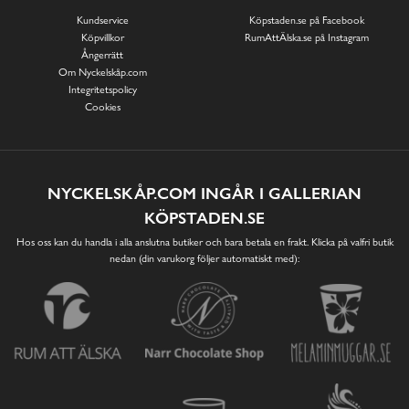
Kundservice
Köpstaden.se på Facebook
Köpvillkor
RumAttÄlska.se på Instagram
Ångerrätt
Om Nyckelskåp.com
Integritetspolicy
Cookies
NYCKELSKÅP.COM INGÅR I GALLERIAN
KÖPSTADEN.SE
Hos oss kan du handla i alla anslutna butiker och bara betala en frakt. Klicka på valfri butik
nedan (din varukorg följer automatiskt med):