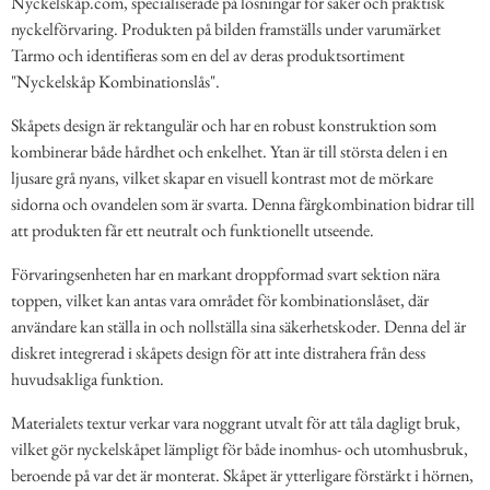
Nyckelskåp.com, specialiserade på lösningar för säker och praktisk
nyckelförvaring. Produkten på bilden framställs under varumärket
Tarmo och identifieras som en del av deras produktsortiment
"Nyckelskåp Kombinationslås".
Skåpets design är rektangulär och har en robust konstruktion som
kombinerar både hårdhet och enkelhet. Ytan är till största delen i en
ljusare grå nyans, vilket skapar en visuell kontrast mot de mörkare
sidorna och ovandelen som är svarta. Denna färgkombination bidrar till
att produkten får ett neutralt och funktionellt utseende.
Förvaringsenheten har en markant droppformad svart sektion nära
toppen, vilket kan antas vara området för kombinationslåset, där
användare kan ställa in och nollställa sina säkerhetskoder. Denna del är
diskret integrerad i skåpets design för att inte distrahera från dess
huvudsakliga funktion.
Materialets textur verkar vara noggrant utvalt för att tåla dagligt bruk,
vilket gör nyckelskåpet lämpligt för både inomhus- och utomhusbruk,
beroende på var det är monterat. Skåpet är ytterligare förstärkt i hörnen,