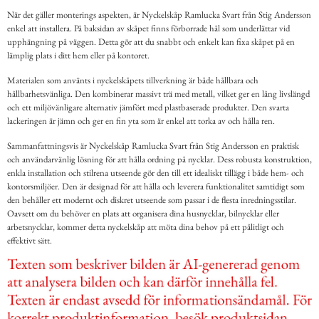
När det gäller monterings aspekten, är Nyckelskåp Ramlucka Svart från Stig Andersson
enkel att installera. På baksidan av skåpet finns förborrade hål som underlättar vid
upphängning på väggen. Detta gör att du snabbt och enkelt kan fixa skåpet på en
lämplig plats i ditt hem eller på kontoret.
Materialen som använts i nyckelskåpets tillverkning är både hållbara och
hållbarhetsvänliga. Den kombinerar massivt trä med metall, vilket ger en lång livslängd
och ett miljövänligare alternativ jämfört med plastbaserade produkter. Den svarta
lackeringen är jämn och ger en fin yta som är enkel att torka av och hålla ren.
Sammanfattningsvis är Nyckelskåp Ramlucka Svart från Stig Andersson en praktisk
och användarvänlig lösning för att hålla ordning på nycklar. Dess robusta konstruktion,
enkla installation och stilrena utseende gör den till ett idealiskt tillägg i både hem- och
kontorsmiljöer. Den är designad för att hålla och leverera funktionalitet samtidigt som
den behåller ett modernt och diskret utseende som passar i de flesta inredningsstilar.
Oavsett om du behöver en plats att organisera dina husnycklar, bilnycklar eller
arbetsnycklar, kommer detta nyckelskåp att möta dina behov på ett pålitligt och
effektivt sätt.