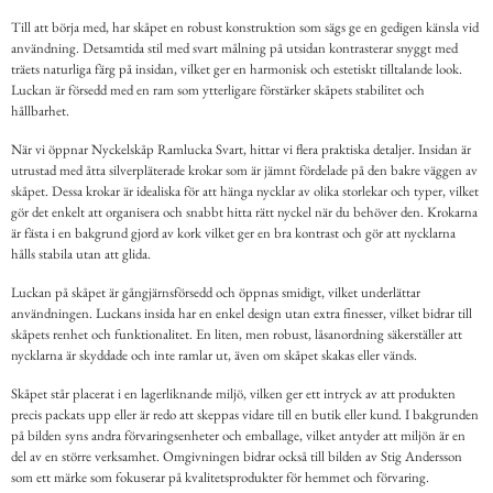
Till att börja med, har skåpet en robust konstruktion som sägs ge en gedigen känsla vid
användning. Detsamtida stil med svart målning på utsidan kontrasterar snyggt med
träets naturliga färg på insidan, vilket ger en harmonisk och estetiskt tilltalande look.
Luckan är försedd med en ram som ytterligare förstärker skåpets stabilitet och
hållbarhet.
När vi öppnar Nyckelskåp Ramlucka Svart, hittar vi flera praktiska detaljer. Insidan är
utrustad med åtta silverpläterade krokar som är jämnt fördelade på den bakre väggen av
skåpet. Dessa krokar är idealiska för att hänga nycklar av olika storlekar och typer, vilket
gör det enkelt att organisera och snabbt hitta rätt nyckel när du behöver den. Krokarna
är fästa i en bakgrund gjord av kork vilket ger en bra kontrast och gör att nycklarna
hålls stabila utan att glida.
Luckan på skåpet är gångjärnsförsedd och öppnas smidigt, vilket underlättar
användningen. Luckans insida har en enkel design utan extra finesser, vilket bidrar till
skåpets renhet och funktionalitet. En liten, men robust, låsanordning säkerställer att
nycklarna är skyddade och inte ramlar ut, även om skåpet skakas eller vänds.
Skåpet står placerat i en lagerliknande miljö, vilken ger ett intryck av att produkten
precis packats upp eller är redo att skeppas vidare till en butik eller kund. I bakgrunden
på bilden syns andra förvaringsenheter och emballage, vilket antyder att miljön är en
del av en större verksamhet. Omgivningen bidrar också till bilden av Stig Andersson
som ett märke som fokuserar på kvalitetsprodukter för hemmet och förvaring.