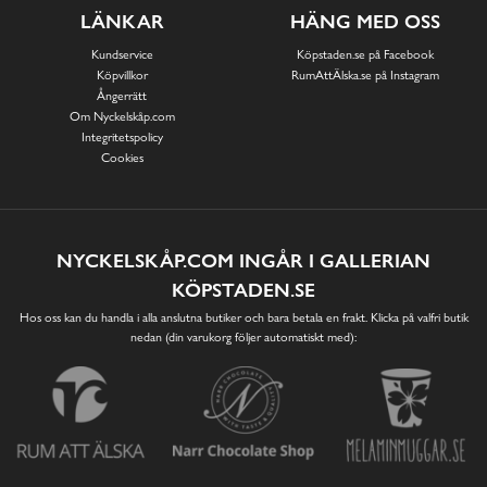
LÄNKAR
HÄNG MED OSS
Kundservice
Köpstaden.se på Facebook
Köpvillkor
RumAttÄlska.se på Instagram
Ångerrätt
Om Nyckelskåp.com
Integritetspolicy
Cookies
NYCKELSKÅP.COM INGÅR I GALLERIAN
KÖPSTADEN.SE
Hos oss kan du handla i alla anslutna butiker och bara betala en frakt. Klicka på valfri butik
nedan (din varukorg följer automatiskt med):