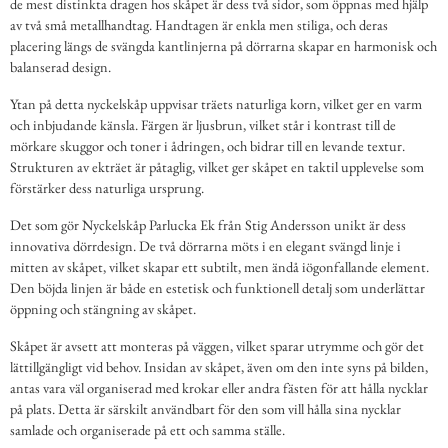
de mest distinkta dragen hos skåpet är dess två sidor, som öppnas med hjälp
av två små metallhandtag. Handtagen är enkla men stiliga, och deras
placering längs de svängda kantlinjerna på dörrarna skapar en harmonisk och
balanserad design.
Ytan på detta nyckelskåp uppvisar träets naturliga korn, vilket ger en varm
och inbjudande känsla. Färgen är ljusbrun, vilket står i kontrast till de
mörkare skuggor och toner i ådringen, och bidrar till en levande textur.
Strukturen av ekträet är påtaglig, vilket ger skåpet en taktil upplevelse som
förstärker dess naturliga ursprung.
Det som gör Nyckelskåp Parlucka Ek från Stig Andersson unikt är dess
innovativa dörrdesign. De två dörrarna möts i en elegant svängd linje i
mitten av skåpet, vilket skapar ett subtilt, men ändå iögonfallande element.
Den böjda linjen är både en estetisk och funktionell detalj som underlättar
öppning och stängning av skåpet.
Skåpet är avsett att monteras på väggen, vilket sparar utrymme och gör det
lättillgängligt vid behov. Insidan av skåpet, även om den inte syns på bilden,
antas vara väl organiserad med krokar eller andra fästen för att hålla nycklar
på plats. Detta är särskilt användbart för den som vill hålla sina nycklar
samlade och organiserade på ett och samma ställe.