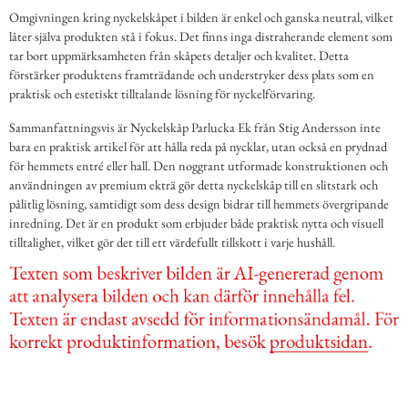
Omgivningen kring nyckelskåpet i bilden är enkel och ganska neutral, vilket
låter själva produkten stå i fokus. Det finns inga distraherande element som
tar bort uppmärksamheten från skåpets detaljer och kvalitet. Detta
förstärker produktens framträdande och understryker dess plats som en
praktisk och estetiskt tilltalande lösning för nyckelförvaring.
Sammanfattningsvis är Nyckelskåp Parlucka Ek från Stig Andersson inte
bara en praktisk artikel för att hålla reda på nycklar, utan också en prydnad
för hemmets entré eller hall. Den noggrant utformade konstruktionen och
användningen av premium ekträ gör detta nyckelskåp till en slitstark och
pålitlig lösning, samtidigt som dess design bidrar till hemmets övergripande
inredning. Det är en produkt som erbjuder både praktisk nytta och visuell
tilltalighet, vilket gör det till ett värdefullt tillskott i varje hushåll.