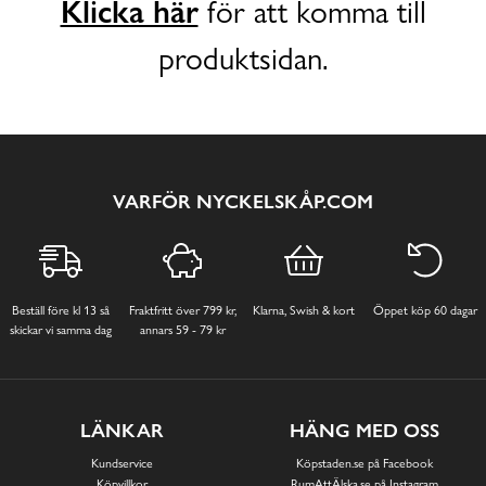
Klicka här
för att komma till
produktsidan.
VARFÖR NYCKELSKÅP.COM
Beställ före kl 13 så
Fraktfritt över 799 kr,
Klarna, Swish & kort
Öppet köp 60 dagar
skickar vi samma dag
annars 59 - 79 kr
LÄNKAR
HÄNG MED OSS
Kundservice
Köpstaden.se på Facebook
Köpvillkor
RumAttÄlska.se på Instagram