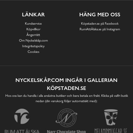
LÄNKAR
HÄNG MED OSS
Kundservice
Köpstaden.se på Facebook
Köpvillkor
RumAttÄlska.se på Instagram
Ångerrätt
Om Nyckelskåp.com
Integritetspolicy
Cookies
NYCKELSKÅP.COM INGÅR I GALLERIAN
KÖPSTADEN.SE
Hos oss kan du handla i alla anslutna butiker och bara betala en frakt. Klicka på valfri butik
nedan (din varukorg följer automatiskt med):