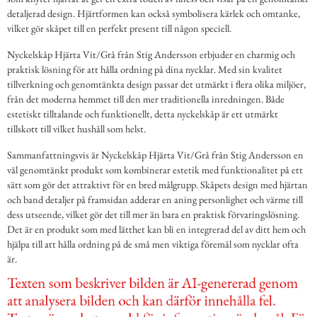
detaljerad design. Hjärtformen kan också symbolisera kärlek och omtanke,
vilket gör skåpet till en perfekt present till någon speciell.
Nyckelskåp Hjärta Vit/Grå från Stig Andersson erbjuder en charmig och
praktisk lösning för att hålla ordning på dina nycklar. Med sin kvalitet
tillverkning och genomtänkta design passar det utmärkt i flera olika miljöer,
från det moderna hemmet till den mer traditionella inredningen. Både
estetiskt tilltalande och funktionellt, detta nyckelskåp är ett utmärkt
tillskott till vilket hushåll som helst.
Sammanfattningsvis är Nyckelskåp Hjärta Vit/Grå från Stig Andersson en
väl genomtänkt produkt som kombinerar estetik med funktionalitet på ett
sätt som gör det attraktivt för en bred målgrupp. Skåpets design med hjärtan
och band detaljer på framsidan adderar en aning personlighet och värme till
dess utseende, vilket gör det till mer än bara en praktisk förvaringslösning.
Det är en produkt som med lätthet kan bli en integrerad del av ditt hem och
hjälpa till att hålla ordning på de små men viktiga föremål som nycklar ofta
är.