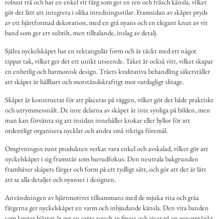
robust trä och har en enkel vit färg som ger en ren och fräsch känsla, vilket
gör det lätt att integrera i olika inredningsstilar. Framsidan av skåpet pryds
av ett hjärtformad dekoration, med en grå nyans och en elegant knut av vit
band som ger ett subtilt, men tilltalande, inslag av detalj.
Själva nyckelskåpet har en rektangulär form och är täckt med ett något
tippat tak, vilket ger det ett unikt utseende. Taket är också vitt, vilket skapar
en enhetlig och harmonisk design. Träets kvalitativa behandling säkerställer
att skåpet är hållbart och motståndskraftigt mot vardagligt slitage.
Skåpet är konstruerat för att placeras på väggen, vilket gör det både praktiskt
och utrymmessnålt. De inre delarna av skåpet är inte synliga på bilden, men
man kan förvänta sig att insidan innehåller krokar eller hyllor för att
ordentligt organisera nycklar och andra små viktiga föremål.
Omgivningen runt produkten verkar vara enkel och avskalad, vilket gör att
nyckelskåpet i sig framstår som huvudfokus. Den neutrala bakgrunden
framhäver skåpets färger och form på ett tydligt sätt, och gör att det är lätt
att se alla detaljer och nyanser i designen.
Användningen av hjärtmotivet tillsammans med de mjuka vita och gråa
färgerna ger nyckelskåpet en varm och inbjudande känsla. Den vita banden
som knyter hjärtat åt ger en extra touch av finess och visar på en genomtänkt