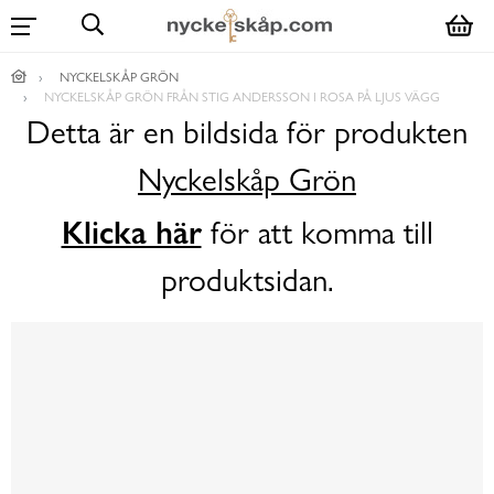
NYCKELSKÅP GRÖN
NYCKELSKÅP GRÖN FRÅN STIG ANDERSSON I ROSA PÅ LJUS VÄGG
Detta är en bildsida för produkten
Nyckelskåp Grön
Klicka här
för att komma till
produktsidan.