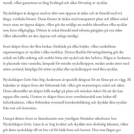
metall, vilket garanterar en lång livslängd och säker förvaring av nycklar.
Nyckelskåpet är designat med en dörr som öppnas åt sidan och är försedd med två
långa, vertikala fönster. Dessa fönster är täckta med transparent plast och tillåter enkel
insyn utan att öppna skåpet, vilket gör det möjligt att snabbt identifiera vilka nycklar
som finns tillgängliga. Dörren är också försedd med robusta gångjärn på ena sidan
vilket säkerställer att den öppnas och stängs smidigt.
Inuti skåpet finns det flera krokar, fördelade på olika höjder, vilket underlättar
organiseringen av nycklar i olika storlekar. Denna flexibla förvaringslösning gör det
enkelt att hålla ordning och snabbt hitta rätt nyckel när den behövs. Några av krokarna
är placerade nära varandra, lämpade för mindre nyckelknippor, medan andra sitter med
större avstånd, lämpliga för större nycklar eller nyckelknippor med flera nycklar.
Nyckelskåpet Grön från Stig Andersson är speciellt designat för att fästas på en vägg. På
baksidan av skåpet finns det förborrade hål, vilket gör monteringen enkel och säker.
Detta säkerställer att skåpet hålls stadigt på plats och minskar risken för att det kan
tappas eller ramla. I botten av skåpet finns även ventilationshål som bidrar till
luftcirkulation, vilket förhindrar eventuell kondensbildning och skyddar dina nycklar
från rost och korrosion.
Utanpå dörren finns en låsmekanism som ytterligare förstärker säkerheten hos
Nyckelskåpet Grön. Låset är av hög kvalitet och skyddar mot obehörig åtkomst, vilket
gör detta nyckelskåp till ett bra val för både hem och kontor. Den rosa färgen ger