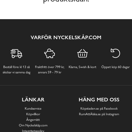
VARFÖR NYCKELSKÅP.COM
Beställ före kl 13 så
Fraktfritt över 799 kr,
Klarna, Swish & kort
Öppet köp 60 dagar
skickar vi samma dag
annars 59 - 79 kr
LÄNKAR
HÄNG MED OSS
Kundservice
Köpstaden.se på Facebook
Köpvillkor
RumAttÄlska.se på Instagram
Ångerrätt
Om Nyckelskåp.com
Integritetspolicy