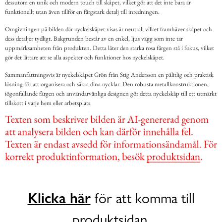
dessutom en unik och modern touch till skåpet, vilket gör att det inte bara är
funktionellt utan även tillför en färgstark detalj till inredningen.
Omgivningen på bilden där nyckelskåpet visas är neutral, vilket framhäver skåpet och
dess detaljer tydligt. Bakgrunden består av en enkel, ljus vägg som inte tar
uppmärksamheten från produkten. Detta låter den starka rosa färgen stå i fokus, vilket
gör det lättare att se alla aspekter och funktioner hos nyckelskåpet.
Sammanfattningsvis är nyckelskåpet Grön från Stig Andersson en pålitlig och praktisk
lösning för att organisera och säkra dina nycklar. Den robusta metallkonstruktionen,
iögonfallande färgen och användarvänliga designen gör detta nyckelskåp till ett utmärkt
tillskott i varje hem eller arbetsplats.
Klicka här
för att komma till
produktsidan.