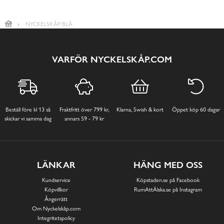
NYCKELSKÅP BLÅ
VARFÖR NYCKELSKÅP.COM
Beställ före kl 13 så
Fraktfritt över 799 kr,
Klarna, Swish & kort
Öppet köp 60 dagar
skickar vi samma dag
annars 59 - 79 kr
LÄNKAR
HÄNG MED OSS
Kundservice
Köpstaden.se på Facebook
Köpvillkor
RumAttÄlska.se på Instagram
Ångerrätt
Om Nyckelskåp.com
Integritetspolicy