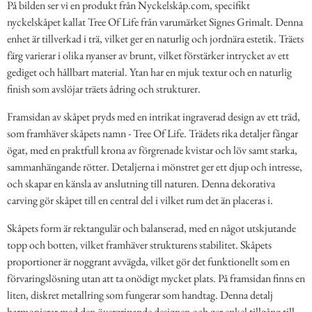
På bilden ser vi en produkt från Nyckelskåp.com, specifikt
nyckelskåpet kallat Tree Of Life från varumärket Signes Grimalt. Denna
enhet är tillverkad i trä, vilket ger en naturlig och jordnära estetik. Träets
färg varierar i olika nyanser av brunt, vilket förstärker intrycket av ett
gediget och hållbart material. Ytan har en mjuk textur och en naturlig
finish som avslöjar träets ådring och strukturer.
Framsidan av skåpet pryds med en intrikat ingraverad design av ett träd,
som framhäver skåpets namn - Tree Of Life. Trädets rika detaljer fångar
ögat, med en praktfull krona av förgrenade kvistar och löv samt starka,
sammanhängande rötter. Detaljerna i mönstret ger ett djup och intresse,
och skapar en känsla av anslutning till naturen. Denna dekorativa
carving gör skåpet till en central del i vilket rum det än placeras i.
Skåpets form är rektangulär och balanserad, med en något utskjutande
topp och botten, vilket framhäver strukturens stabilitet. Skåpets
proportioner är noggrant avvägda, vilket gör det funktionellt som en
förvaringslösning utan att ta onödigt mycket plats. På framsidan finns en
liten, diskret metallring som fungerar som handtag. Denna detalj
harmonierar med den övergripande designen och ger enkel tillgång till