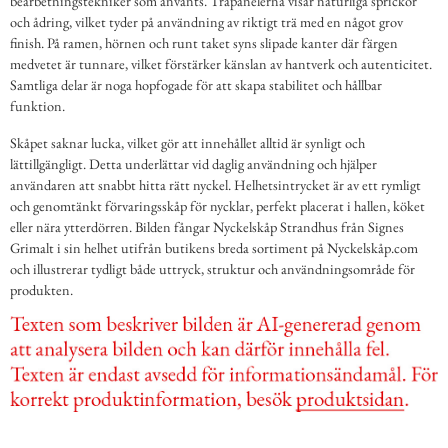
bearbetningstekniker som använts. Träpanelerna visar naturliga sprickor
och ådring, vilket tyder på användning av riktigt trä med en något grov
finish. På ramen, hörnen och runt taket syns slipade kanter där färgen
medvetet är tunnare, vilket förstärker känslan av hantverk och autenticitet.
Samtliga delar är noga hopfogade för att skapa stabilitet och hållbar
funktion.
Skåpet saknar lucka, vilket gör att innehållet alltid är synligt och
lättillgängligt. Detta underlättar vid daglig användning och hjälper
användaren att snabbt hitta rätt nyckel. Helhetsintrycket är av ett rymligt
och genomtänkt förvaringsskåp för nycklar, perfekt placerat i hallen, köket
eller nära ytterdörren. Bilden fångar Nyckelskåp Strandhus från Signes
Grimalt i sin helhet utifrån butikens breda sortiment på Nyckelskåp.com
och illustrerar tydligt både uttryck, struktur och användningsområde för
produkten.