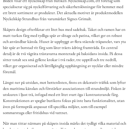
Bilden visar ett nyckelskåp från butiken Nyckelskåp.com, ett företag som
specialiserar sig på nyckelförvaring och säkerhetslösningar för hemmet med
ett brett sortiment av produkter. Det aktuella motivet är produktmodellen
Nyckelskåp Strandhus från varumärket Signes Grimalt.
Skåpets design efterliknar ett litet hus med sadeltak. Taket och ramen har en
matt turkos färg med tydliga spår av slitage och patina, vilket ger en robust
och användbar känsla. Huset är uppbyggt av flera stående träpaneler, vars yta
bär spår av borstad vit färg som låter träets ådring framträda. En central
detalj är de två vågräta trästavarna monterade på baksidans insida. På dessa
sitter totalt sex små gyllene krokar i två rader, tre upptill och tre nedtill,
vilket ger organiserad och lättillgänglig upphängning av nycklar eller mindre
föremål.
Längst ner på utsidan, mot bottenlisten, finns en dekorativ träfisk som lyfter
den maritima känslan och förstärker associationen till strandmiljö. Fisken är
utskuren i ljust trä, infogad med ett litet svart öga i kontrasterande färg.
Konstruktionen av speglar butikens fokus på inte bara funktionalitet, utan
även på formspråk anpassat till specifika miljöer, som till exempel
sommarstuga eller fritidshus vid vattnet.
När man tittar närmare på skåpets insida märks det tydligt vilka material och