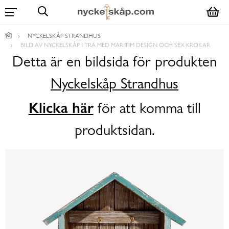
NYCKELSKÅP STRANDHUS
BILD AV NYCKELSKÅP I TRÄ MED MARITIM DESIGN OCH SEX KROKAR
Detta är en bildsida för produkten
Nyckelskåp Strandhus
Klicka här
för att komma till
produktsidan.