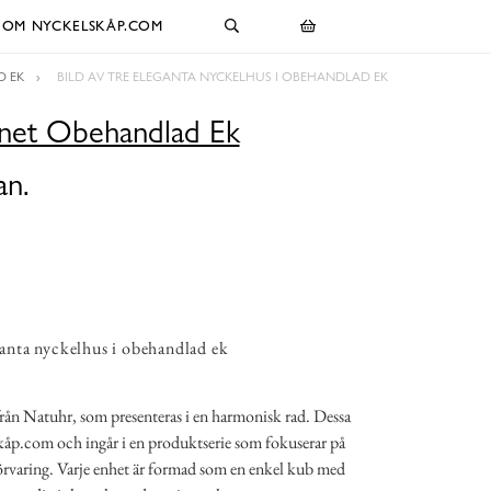
OM NYCKELSKÅP.COM
D EK
BILD AV TRE ELEGANTA NYCKELHUS I OBEHANDLAD EK
net Obehandlad Ek
an.
eganta nyckelhus i obehandlad ek
från Natuhr, som presenteras i en harmonisk rad. Dessa
kåp.com och ingår i en produktserie som fokuserar på
örvaring. Varje enhet är formad som en enkel kub med