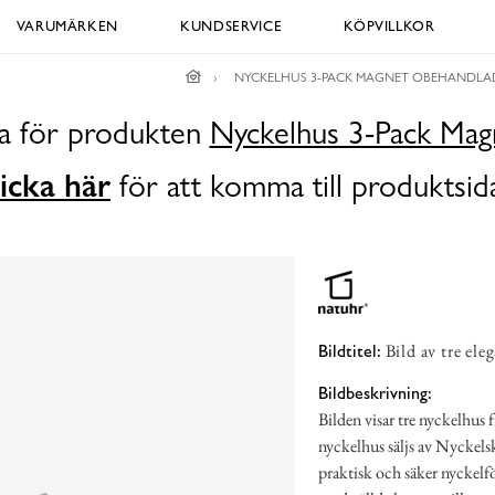
VARUMÄRKEN
KUNDSERVICE
KÖPVILLKOR
NYCKELHUS 3-PACK MAGNET OBEHANDLA
da för produkten
Nyckelhus 3-Pack Mag
icka här
för att komma till produktsid
Bild av tre el
Bildtitel:
Bildbeskrivning:
Bilden visar tre nyckelhus 
nyckelhus säljs av Nyckels
praktisk och säker nyckelf