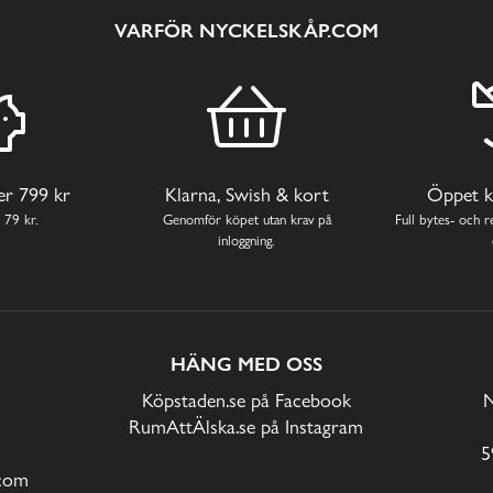
VARFÖR NYCKELSKÅP.COM
ver 799 kr
Klarna, Swish & kort
Öppet k
 79 kr.
Genomför köpet utan krav på
Full bytes- och re
inloggning.
HÄNG MED OSS
Köpstaden.se på Facebook
N
RumAttÄlska.se på Instagram
5
com