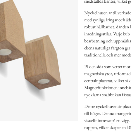
snedställda kanter, vilket 
Nyckelhusen är tillverkade 
med synliga åringar och ådr
robust hållbarhet, där den
inredningsstilar. Varje kub
bearbetning och uppmärksa
ekens naturliga färgton ger
traditionella och mer mod
På den sida som vetter mot 
magnetiska ytor, utformade 
centralt placerat, vilket säk
Magnerfunktionen innebär 
nycklarna snabbt kan fästas
De tre nyckelhusen är placer
till höger. Denna arrangerin
visuellt intresse på en väg
toppen, vilket skapar en kä