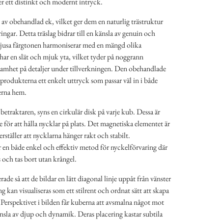
ger ett distinkt och modernt intryck.
av obehandlad ek, vilket ger dem en naturlig trästruktur
ingar. Detta träslag bidrar till en känsla av genuin och
 ljusa färgtonen harmoniserar med en mängd olika
 har en slät och mjuk yta, vilket tyder på noggrann
mhet på detaljer under tillverkningen. Den obehandlade
 produkterna ett enkelt uttryck som passar väl in i både
erna hem.
betraktaren, syns en cirkulär disk på varje kub. Dessa är
för att hålla nycklar på plats. Det magnetiska elementet är
erställer att nycklarna hänger rakt och stabilt.
en både enkel och effektiv metod för nyckelförvaring där
 och tas bort utan krångel.
ade så att de bildar en lätt diagonal linje uppåt från vänster
g kan visualiseras som ett stilrent och ordnat sätt att skapa
g. Perspektivet i bilden får kuberna att avsmalna något mot
nsla av djup och dynamik. Deras placering kastar subtila