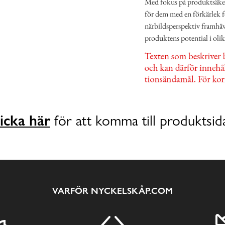
Med fokus på produktsäker
för dem med en förkärlek 
närbildsperspektiv framhäve
produktens potential i olik
icka här
för att komma till produktsid
VARFÖR NYCKELSKÅP.COM