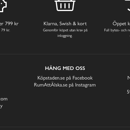
ver 799 kr
Klarna, Swish & kort
Öppet k
 79 kr.
Genomför köpet utan krav på
Full bytes- och re
inloggning.
HÄNG MED OSS
Köpstaden.se på Facebook
N
RumAttÄlska.se på Instagram
5
com
cy