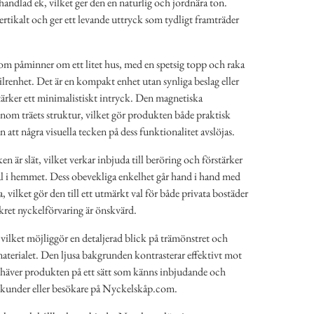
handlad ek, vilket ger den en naturlig och jordnära ton.
ertikalt och ger ett levande uttryck som tydligt framträder
m påminner om ett litet hus, med en spetsig topp och raka
stilrenhet. Det är en kompakt enhet utan synliga beslag eller
tärker ett minimalistiskt intryck. Den magnetiska
inom träets struktur, vilket gör produkten både praktisk
an att några visuella tecken på dess funktionalitet avslöjas.
n är slät, vilket verkar inbjuda till beröring och förstärker
al i hemmet. Dess obevekliga enkelhet går hand i hand med
 vilket gör den till ett utmärkt val för både privata bostäder
kret nyckelförvaring är önskvärd.
l vilket möjliggör en detaljerad blick på trämönstret och
aterialet. Den ljusa bakgrunden kontrasterar effektivt mot
mhäver produkten på ett sätt som känns inbjudande och
a kunder eller besökare på Nyckelskåp.com.