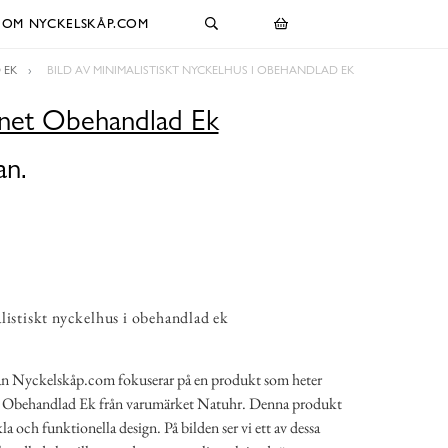
OM NYCKELSKÅP.COM
 EK
BILD AV MINIMALISTISKT NYCKELHUS I OBEHANDLAD EK
net Obehandlad Ek
an.
listiskt nyckelhus i obehandlad ek
rån Nyckelskåp.com fokuserar på en produkt som heter
 Obehandlad Ek från varumärket Natuhr. Denna produkt
a och funktionella design. På bilden ser vi ett av dessa