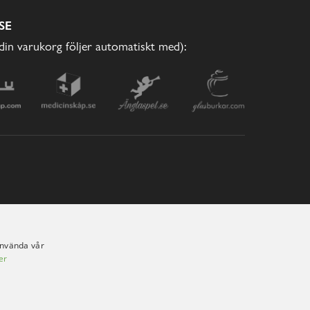
SE
(din varukorg följer automatiskt med):
använda vår
er