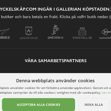
YCKELSKÅP.COM INGÅR I GALLERIAN KÖPSTADEN.
 butiker och bara betala en frakt. Klicka på valfri butik nedan 
VÅRA SAMARBETSPARTNERS
Denna webbplats använder cookies
plats använder cookies för att förbättra användarupplevelsen. Genom att 
ebbplats samtycker du till alla cookies i enlighet med vår cookiepolicy.
Läs m
ACCEPTERA ALLA COOKIES
NEKA ALLA