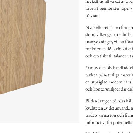
nyckelhus tillverkat av obe
Träets fibermönster löper v
på ytan.
Nyckelhuset har en form so
sidor, vilket ger en subtil 
utsmyckningar, vilket förs
funktionen döljs effektivt 
och estetiskt tilltalande ut
Ytan av den obehandlade eke
tanken på naturliga materi
en utpräglad modern känsla,
och kontorsmiljöer där dis
Bilden är tagen på nära hål
kvaliteten av det använda m
trädets varma ton och fra
informativt för potentiell