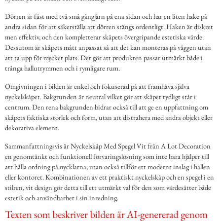
Dörren är fäst med två små gångjärn på ena sidan och har en liten hake på
andra sidan för att säkerställa att dörren stängs ordentligt. Haken är diskret
men effektiv, och den kompletterar skåpets övergripande estetiska värde.
Dessutom är skåpets mått anpassat så att det kan monteras på väggen utan
att ta upp för mycket plats. Det gör att produkten passar utmärkt både i
trånga hallutrymmen och i rymligare rum.
Omgivningen i bilden är enkel och fokuserad på att framhäva själva
nyckelskåpet. Bakgrunden är neutral vilket gör att skåpet tydligt står i
centrum. Den rena bakgrunden bidrar också till att ge en uppfattning om
skåpets faktiska storlek och form, utan att distrahera med andra objekt eller
dekorativa element.
Sammanfattningsvis är Nyckelskåp Med Spegel Vit från A Lot Decoration
en genomtänkt och funktionell förvaringslösning som inte bara hjälper till
att hålla ordning på nycklarna, utan också tillför ett modernt inslag i hallen
eller kontoret. Kombinationen av ett praktiskt nyckelskåp och en spegel i en
stilren, vit design gör detta till ett utmärkt val för den som värdesätter både
estetik och användbarhet i sin inredning.