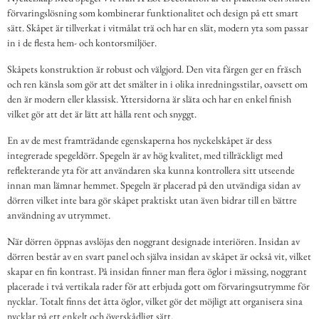
förvaringslösning som kombinerar funktionalitet och design på ett smart
sätt. Skåpet är tillverkat i vitmålat trä och har en slät, modern yta som passar
in i de flesta hem- och kontorsmiljöer.
Skåpets konstruktion är robust och välgjord. Den vita färgen ger en fräsch
och ren känsla som gör att det smälter in i olika inredningsstilar, oavsett om
den är modern eller klassisk. Yttersidorna är släta och har en enkel finish
vilket gör att det är lätt att hålla rent och snyggt.
En av de mest framträdande egenskaperna hos nyckelskåpet är dess
integrerade spegeldörr. Spegeln är av hög kvalitet, med tillräckligt med
reflekterande yta för att användaren ska kunna kontrollera sitt utseende
innan man lämnar hemmet. Spegeln är placerad på den utvändiga sidan av
dörren vilket inte bara gör skåpet praktiskt utan även bidrar till en bättre
användning av utrymmet.
När dörren öppnas avslöjas den noggrant designade interiören. Insidan av
dörren består av en svart panel och själva insidan av skåpet är också vit, vilket
skapar en fin kontrast. På insidan finner man flera öglor i mässing, noggrant
placerade i två vertikala rader för att erbjuda gott om förvaringsutrymme för
nycklar. Totalt finns det åtta öglor, vilket gör det möjligt att organisera sina
nycklar på ett enkelt och överskådligt sätt.