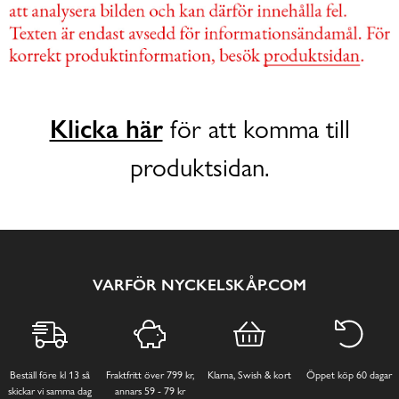
Klicka här
för att komma till
produktsidan.
VARFÖR NYCKELSKÅP.COM
Beställ före kl 13 så
Fraktfritt över 799 kr,
Klarna, Swish & kort
Öppet köp 60 dagar
skickar vi samma dag
annars 59 - 79 kr