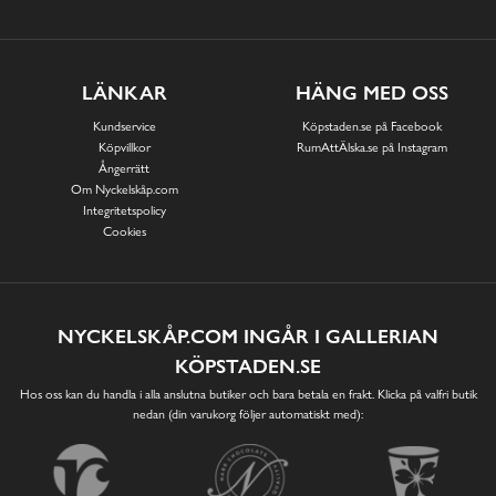
LÄNKAR
HÄNG MED OSS
Kundservice
Köpstaden.se på Facebook
Köpvillkor
RumAttÄlska.se på Instagram
Ångerrätt
Om Nyckelskåp.com
Integritetspolicy
Cookies
NYCKELSKÅP.COM INGÅR I GALLERIAN
KÖPSTADEN.SE
Hos oss kan du handla i alla anslutna butiker och bara betala en frakt. Klicka på valfri butik
nedan (din varukorg följer automatiskt med):