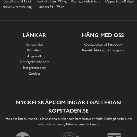
Beställ före kl 13 så
Fraktfritt över 799 kr,
Klarna, Swish & kort
Öppet köp 60 dagar
skickar vi samma dag
annars 59 - 79 kr
LÄNKAR
HÄNG MED OSS
Kundservice
Köpstaden.se på Facebook
Köpvillkor
RumAttÄlska.se på Instagram
Ångerrätt
Om Nyckelskåp.com
Integritetspolicy
Cookies
NYCKELSKÅP.COM INGÅR I GALLERIAN
KÖPSTADEN.SE
Hos oss kan du handla i alla anslutna butiker och bara betala en frakt. Klicka på valfri butik
nedan (din varukorg följer automatiskt med):