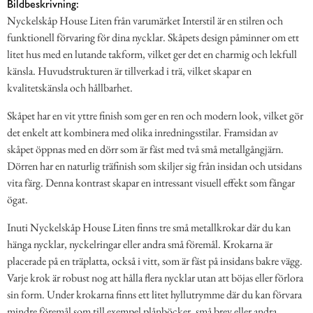
Bildbeskrivning:
Nyckelskåp House Liten från varumärket Interstil är en stilren och
funktionell förvaring för dina nycklar. Skåpets design påminner om ett
litet hus med en lutande takform, vilket ger det en charmig och lekfull
känsla. Huvudstrukturen är tillverkad i trä, vilket skapar en
kvalitetskänsla och hållbarhet.
Skåpet har en vit yttre finish som ger en ren och modern look, vilket gör
det enkelt att kombinera med olika inredningsstilar. Framsidan av
skåpet öppnas med en dörr som är fäst med två små metallgångjärn.
Dörren har en naturlig träfinish som skiljer sig från insidan och utsidans
vita färg. Denna kontrast skapar en intressant visuell effekt som fångar
ögat.
Inuti Nyckelskåp House Liten finns tre små metallkrokar där du kan
hänga nycklar, nyckelringar eller andra små föremål. Krokarna är
placerade på en träplatta, också i vitt, som är fäst på insidans bakre vägg.
Varje krok är robust nog att hålla flera nycklar utan att böjas eller förlora
sin form. Under krokarna finns ett litet hyllutrymme där du kan förvara
mindre föremål som till exempel plånböcker, små brev eller andra