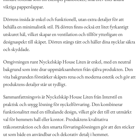
viktiga papperslappar.
Dörrens insida är enkel och funktionell, utan extra detaljer för att
behålla en minimalistik stil. På dörren finns också ett litet fyrkantigt
utskuret hål, vilket skapar en ventilation och tillför ytterligare en
designaspekt till skåpet. Dörren stängs tätt och håller dina nycklar säkra
och skyddade.
Omgivningen runt Nyckelskåp House Liten är enkel, med en neutral
bakgrund som inte drar uppmärksamheten från själva produkten. Den
vita bakgrunden förstärker skåpets rena och moderna estetik och gör att
produktens detaljer står ut tydligt.
Sammanfattningsvis är Nyckelskåp House Liten från Interstil en
praktisk och snygg lösning för nyckelförvaring. Den kombinerar
funktionalitet med en tilltalande design, vilket gör det till ett utmärkt
val för hemmets hall eller kontor. Produktens kvalitativa
träkonstruktion och den smarta förvaringslösningen gör att den sticker
ut som både en användbar och dekorativ detalj i hemmet.