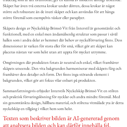
Skåpet har även två externa krokar under dörren, dessa krokar är något
större och robustare än de inuti skåpet och kan användas för att hänga
större föremål som exempelvis väskor eller paraplyer.
Skåpets design av Nyckelskåp Brimsö Vit från Interstil är genomtänkt och
funktionell, med en enkel men ändamålsenlig struktur som passar i såväl
hallen som i andra delar av hemmet där behov av nyckelförvaring finns. Dess
dimensioner är varken för stora eller för små, vilket gör att skåpet kan
placeras nästan var som helst utan att uppta för mycket utrymme.
Omgivningen där produkten fotats är neutral och enkel, vilket framhäver
skåpets utseende. Den vita bakgrunden harmoniserar med skåpets färg och
framhäver dess detaljer och form. Det finns inga störande element i
bakgrunden, vilket gör att fokus vilar enbart på produkten.
Sammanfattningsvis erbjuder Interstils Nyckelskåp Brimsö Vit en stilren
och praktisk förvaringslösning för nycklar och andra mindre föremål. Med
sin genomtänkta design, hållbara material, och stilrena vitmålade yta är detta
nyckelskåp en tillgång i vilket hem som helst.