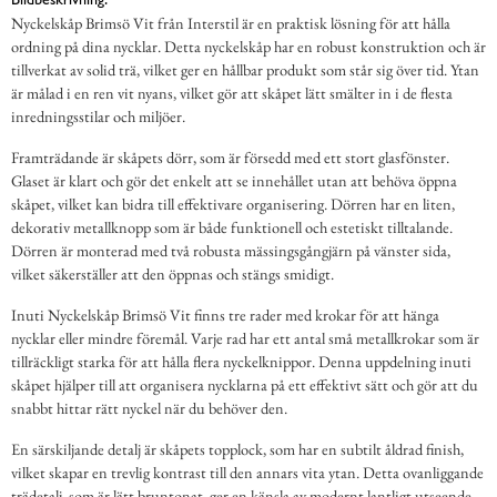
Nyckelskåp Brimsö Vit från Interstil är en praktisk lösning för att hålla
ordning på dina nycklar. Detta nyckelskåp har en robust konstruktion och är
tillverkat av solid trä, vilket ger en hållbar produkt som står sig över tid. Ytan
är målad i en ren vit nyans, vilket gör att skåpet lätt smälter in i de flesta
inredningsstilar och miljöer.
Framträdande är skåpets dörr, som är försedd med ett stort glasfönster.
Glaset är klart och gör det enkelt att se innehållet utan att behöva öppna
skåpet, vilket kan bidra till effektivare organisering. Dörren har en liten,
dekorativ metallknopp som är både funktionell och estetiskt tilltalande.
Dörren är monterad med två robusta mässingsgångjärn på vänster sida,
vilket säkerställer att den öppnas och stängs smidigt.
Inuti Nyckelskåp Brimsö Vit finns tre rader med krokar för att hänga
nycklar eller mindre föremål. Varje rad har ett antal små metallkrokar som är
tillräckligt starka för att hålla flera nyckelknippor. Denna uppdelning inuti
skåpet hjälper till att organisera nycklarna på ett effektivt sätt och gör att du
snabbt hittar rätt nyckel när du behöver den.
En särskiljande detalj är skåpets topplock, som har en subtilt åldrad finish,
vilket skapar en trevlig kontrast till den annars vita ytan. Detta ovanliggande
trädetalj, som är lätt bruntonat, ger en känsla av modernt lantligt utseende.