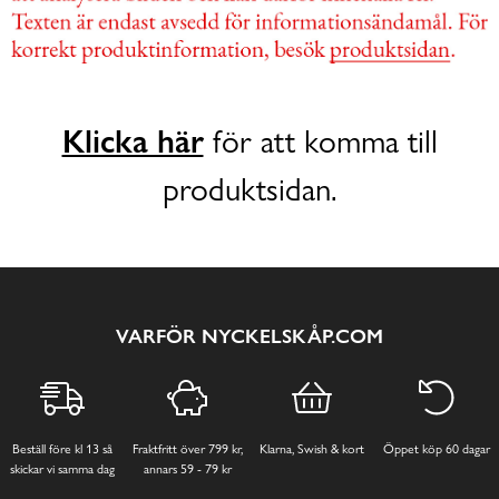
Klicka här
för att komma till
produktsidan.
VARFÖR NYCKELSKÅP.COM
Beställ före kl 13 så
Fraktfritt över 799 kr,
Klarna, Swish & kort
Öppet köp 60 dagar
skickar vi samma dag
annars 59 - 79 kr