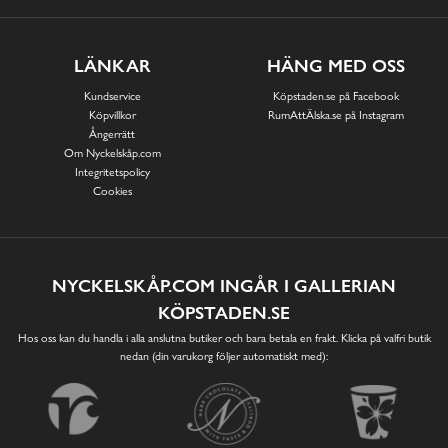
LÄNKAR
HÄNG MED OSS
Kundservice
Köpstaden.se på Facebook
Köpvillkor
RumAttÄlska.se på Instagram
Ångerrätt
Om Nyckelskåp.com
Integritetspolicy
Cookies
NYCKELSKÅP.COM INGÅR I GALLERIAN
KÖPSTADEN.SE
Hos oss kan du handla i alla anslutna butiker och bara betala en frakt. Klicka på valfri butik
nedan (din varukorg följer automatiskt med):