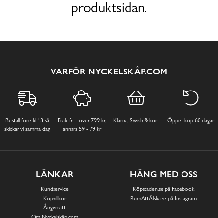
produktsidan.
VARFÖR NYCKELSKÅP.COM
Beställ före kl 13 så
Fraktfritt över 799 kr,
Klarna, Swish & kort
Öppet köp 60 dagar
skickar vi samma dag
annars 59 - 79 kr
LÄNKAR
HÄNG MED OSS
Kundservice
Köpstaden.se på Facebook
Köpvillkor
RumAttÄlska.se på Instagram
Ångerrätt
Om Nyckelskåp.com