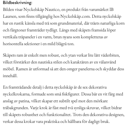
Bildbeskrivning:
Bilden visar Nyckelskåp Nautico, en produkt från varumärket IB
Laursen, som finns tillgänglig hos Nyckelskåp.com. Detta nyckelskåp
har en rustik känsla med trä som grundmaterial, där träets naturliga korn
och färgtoner framträder tydligt. Längs med skåpets framsida löper
vertikala träpaneler i en varm, brun nyans som kompletteras av
horisontella sektioner i en mild blågrå ton.
Skåpets ram är enkelt men robust, och ytan verkar lite lätt väderbiten,
vilket förstärker den nautiska stilen och karaktären av en välanvänd
möbel. Ramen är utformad så att den omger panelerna och skyddar dess
innehåll.
En framträdande detalj i detta nyckelskåp är de sex dekorativa
nyckelkrokarna, formade som små fiskfigurer. Dessa bär en vit färg med
anslag av patina, vilket skapar ett subtilt spel mot den mörkare
träbakgrunden. Varje krok är fäst med två synliga skruvar, vilket bidrar
till skåpets robusthet och funktionalitet. Trots den dekorativa designen,
verkar dessa krokar vara praktiska och hållbara för dagligt bruk.