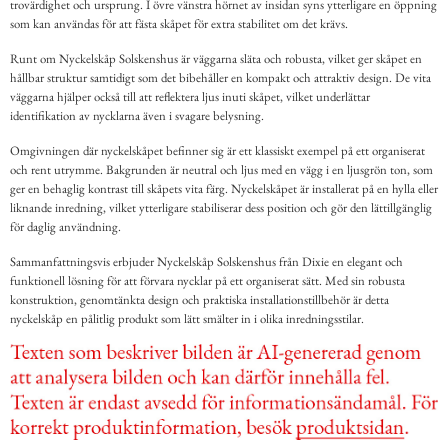
trovärdighet och ursprung. I övre vänstra hörnet av insidan syns ytterligare en öppning
som kan användas för att fästa skåpet för extra stabilitet om det krävs.
Runt om Nyckelskåp Solskenshus är väggarna släta och robusta, vilket ger skåpet en
hållbar struktur samtidigt som det bibehåller en kompakt och attraktiv design. De vita
väggarna hjälper också till att reflektera ljus inuti skåpet, vilket underlättar
identifikation av nycklarna även i svagare belysning.
Omgivningen där nyckelskåpet befinner sig är ett klassiskt exempel på ett organiserat
och rent utrymme. Bakgrunden är neutral och ljus med en vägg i en ljusgrön ton, som
ger en behaglig kontrast till skåpets vita färg. Nyckelskåpet är installerat på en hylla eller
liknande inredning, vilket ytterligare stabiliserar dess position och gör den lättillgänglig
för daglig användning.
Sammanfattningsvis erbjuder Nyckelskåp Solskenshus från Dixie en elegant och
funktionell lösning för att förvara nycklar på ett organiserat sätt. Med sin robusta
konstruktion, genomtänkta design och praktiska installationstillbehör är detta
nyckelskåp en pålitlig produkt som lätt smälter in i olika inredningsstilar.