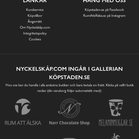
LÄNKAR
HÄNG MED OSS
Kundservice
Köpstaden.se på Facebook
Köpvillkor
RumAttÄlska.se på Instagram
Ångerrätt
Om Nyckelskåp.com
Integritetspolicy
Cookies
NYCKELSKÅP.COM INGÅR I GALLERIAN
KÖPSTADEN.SE
Hos oss kan du handla i alla anslutna butiker och bara betala en frakt. Klicka på valfri butik
nedan (din varukorg följer automatiskt med):