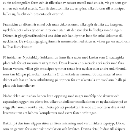
av sin rektangulära form och är tillverkat av robust metall med en slät, vit yta som ger
en ren och enkel estetik. Ytan är dessutom lätt att rengöra, vilket bidrar till att skåpet
håller sig fräscht och presentabelt över tid.
Framsidan av dörren är enkel och utan dekorationer, vilket gör det lätt att integrera
nyckelskåpet i olika typer av interiörer utan att det stör den befintliga inredningen.
Dörren är gångjärnsförsedd på ena sidan och kan öppnas helt för enkel åtkomst till
nycklarna. De två synliga gångjärnen är monterade med skruvar, vilket ger en stabil och
hållbar låsmekanism.
På insidan av Nyckelskåp Solskenshus finns flera rader med krokar som är strategiskt
placerade för att maximera utrymmet. Dessa krokar är placerade i två rader med fyra
krokar vardera, vilket gör att skåpet rymmer totalt åtta nycklar eller andra små föremål
som kan hängas på krokar. Krokarna är tillverkade av samma robusta material som
skåpet och har en liten utbuktning på toppen för att säkerställa att nycklarna hålls på
plats och inte faller av.
Nedre delen av insidan har en liten öppning med några medföljande skruvar och
expanderpluggar i en plastpåse, vilket underlättar installationen av nyckelskåpet på en
vägg eller annan vertikal yta. Detta gör att produkten är redo att monteras direkt vid
leverans utan att behöva komplettera med extra fästanordningar.
Baktill på den inre väggen sitter en liten märkning med varumärkets logotyp, Dixie,
som en garanti för autentisk produktion och kvalitet. Denna detalj bidrar till skåpets