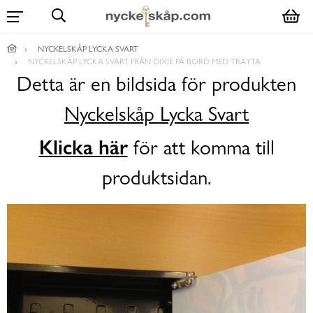
NYCKELSKÅP LYCKA SVART
NYCKELSKÅP LYCKA SVART FRÅN DIXIE PÅ BORD MED TRÄYTA
Detta är en bildsida för produkten
Nyckelskåp Lycka Svart
Klicka här
för att komma till
produktsidan.