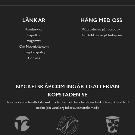
LÄNKAR
HÄNG MED OSS
Kundservice
Köpstaden.se på Facebook
Köpvillkor
RumAttÄlska.se på Instagram
Ångerrätt
Om Nyckelskåp.com
Integritetspolicy
Cookies
NYCKELSKÅP.COM INGÅR I GALLERIAN
KÖPSTADEN.SE
Hos oss kan du handla i alla anslutna butiker och bara betala en frakt. Klicka på valfri butik
nedan (din varukorg följer automatiskt med):