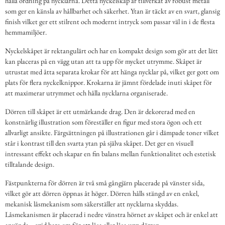
hålla ordning på nycklarna. Detta nyckelskåp är tillverkat av robust metall
som ger en känsla av hållbarhet och säkerhet. Ytan är täckt av en svart, glansig
finish vilket ger ett stilrent och modernt intryck som passar väl in i de flesta
hemmamiljöer.
Nyckelskåpet är rektangulärt och har en kompakt design som gör att det lätt
kan placeras på en vägg utan att ta upp för mycket utrymme. Skåpet är
utrustat med åtta separata krokar för att hänga nycklar på, vilket ger gott om
plats för flera nyckelknippor. Krokarna är jämnt fördelade inuti skåpet för
att maximerar utrymmet och hålla nycklarna organiserade.
Dörren till skåpet är ett utmärkande drag. Den är dekorerad med en
konstnärlig illustration som föreställer en figur med stora ögon och ett
allvarligt ansikte. Färgsättningen på illustrationen går i dämpade toner vilket
står i kontrast till den svarta ytan på själva skåpet. Det ger en visuell
intressant effekt och skapar en fin balans mellan funktionalitet och estetisk
tilltalande design.
Fästpunkterna för dörren är två små gångjärn placerade på vänster sida,
vilket gör att dörren öppnas åt höger. Dörren hålls stängd av en enkel,
mekanisk låsmekanism som säkerställer att nycklarna skyddas.
Låsmekanismen är placerad i nedre vänstra hörnet av skåpet och är enkel att
använda – vrid bara om för att låsa eller låsa upp dörren.