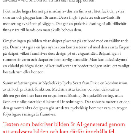
I det nedre högra hörnet på insidan av dörren finns ett litet fack där extra
skruvar och pluggar kan förvaras. Dessa ingår i paketet och används för
montering av skåpet på väggen. Det ger en praktisk lösning då alla tillbehör
finns nära till hands om man skulle behöva dem.
Omgivningen på bilden visar skåpet placerat på ett bord med en träliknande
yta. Denna yta går i en ljus nyans som kontrasterar väl med den svarta färgen
på skåpet, vilket framhäver dess design på ett elegant sätt. Belysningen i
rummet är varm och skapar en hemtrevlig atmosfär. Man kan också skymta
en elsladd på högra sidan, vilket indikerar att bordet troligen står i ett vanligt
bostadsrum eller kontor.
Sammanfattningsvis är Nyckelskåp Lycka Svart från Dixie en kombination
av stil och praktisk funktion. Med sina åtta krokar och den dekorativa
dörren ger det inte bara en organiserad lösning för nyckelförvaring, utan
även ett unikt estetiskt tillskott till inredningen. Det robusta materialet och
den genomtänkta designen gör att detta nyckelskåp kommer vara en trogen
följeslagare i många år framöver.