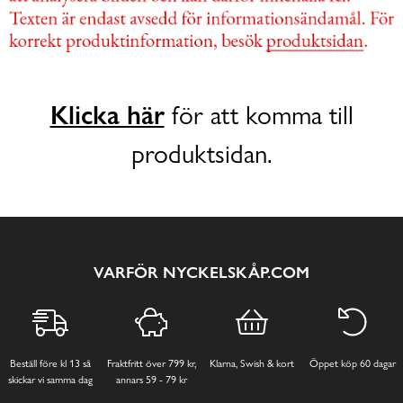
Klicka här
för att komma till
produktsidan.
VARFÖR NYCKELSKÅP.COM
Beställ före kl 13 så
Fraktfritt över 799 kr,
Klarna, Swish & kort
Öppet köp 60 dagar
skickar vi samma dag
annars 59 - 79 kr