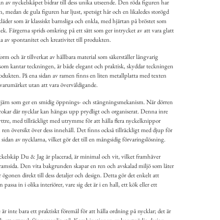
av nyckelskåpet bidrar till dess unika utseende. Den röda figuren har
n, medan de gula figuren har ljust, spetsigt hår och en likaledes storögd
läder som är klassiskt barnsliga och enkla, med hjärtan på bröstet som
. Färgerna sprids omkring på ett sätt som ger intrycket av att vara glatt
sla av spontanitet och kreativitet till produkten.
rm och är tillverkat av hållbara material som säkerställer långvarig
om kantar teckningen, är både elegant och praktisk, skyddar teckningen
produkten. På ena sidan av ramen finns en liten metallplatta med texten
 varumärket utan att vara överväldigande.
gjärn som ger en smidig öppnings- och stängningsmekanism. När dörren
 krokar där nycklar kan hängas upp prydligt och organiserat. Denna inre
yttre, med tillräckligt med utrymme för att hålla flera nyckelknippor
 ren översikt över dess innehåll. Det finns också tillräckligt med djup för
 sidan av nycklarna, vilket gör det till en mångsidig förvaringslösning.
elskåp Du & Jag är placerad, är minimal och vit, vilket framhäver
ramsida. Den vita bakgrunden skapar en ren och avskalad miljö som låter
ögonen direkt till dess detaljer och design. Detta gör det enkelt att
passa in i olika interiörer, vare sig det är i en hall, ett kök eller ett
 inte bara ett praktiskt föremål för att hålla ordning på nycklar; det är