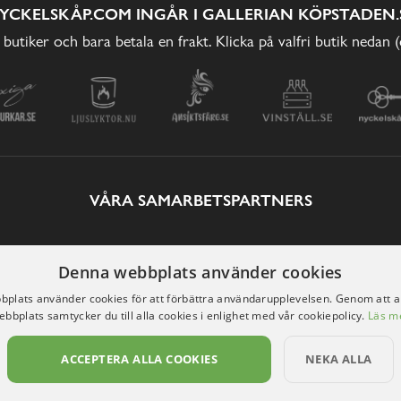
YCKELSKÅP.COM INGÅR I GALLERIAN KÖPSTADEN.
 butiker och bara betala en frakt. Klicka på valfri butik nedan 
VÅRA SAMARBETSPARTNERS
Denna webbplats använder cookies
plats använder cookies för att förbättra användarupplevelsen. Genom att 
ebbplats samtycker du till alla cookies i enlighet med vår cookiepolicy.
Läs m
ACCEPTERA ALLA COOKIES
NEKA ALLA