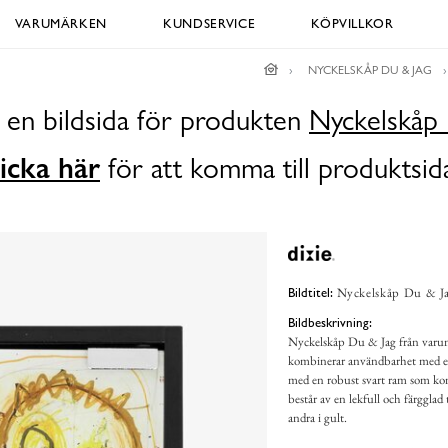
VARUMÄRKEN
KUNDSERVICE
KÖPVILLKOR
NYCKELSKÅP DU & JAG
 en bildsida för produkten
Nyckelskåp 
icka här
för att komma till produktsid
Nyckelskåp Du & Ja
Bildtitel:
Bildbeskrivning:
Nyckelskåp Du & Jag från varum
kombinerar användbarhet med en 
med en robust svart ram som kont
består av en lekfull och färgglad 
andra i gult.