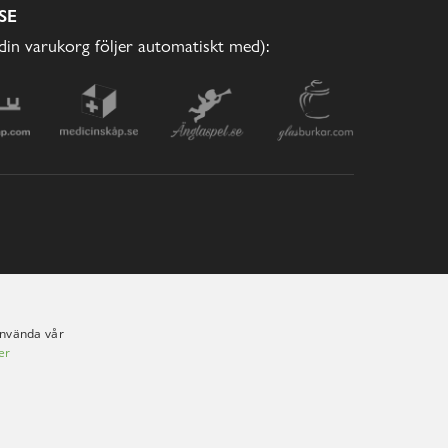
SE
(din varukorg följer automatiskt med):
använda vår
er