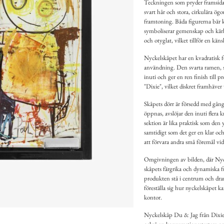
Teckningen som pryder framsidan 
svart hår och stora, cirkulära ögo
framtoning. Båda figurerna bär k
symboliserar gemenskap och kärlek
och otyglat, vilket tillför en kän
Nyckelskåpet har en kvadratisk fo
användning. Den svarta ramen, s
inuti och ger en ren finish till 
"Dixie", vilket diskret framhäver
Skåpets dörr är försedd med gån
öppnas, avslöjar den inuti flera
sektion är lika praktisk som den 
samtidigt som det ger en klar och
att förvara andra små föremål vid
Omgivningen av bilden, där Nyck
skåpets färgrika och dynamiska f
produkten stå i centrum och drar 
föreställa sig hur nyckelskåpet kan 
kontor.
Nyckelskåp Du & Jag från Dixie är