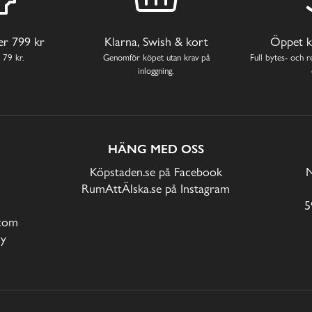
ver 799 kr
Klarna, Swish & kort
Öppet k
 79 kr.
Genomför köpet utan krav på
Full bytes- och re
inloggning.
HÄNG MED OSS
Köpstaden.se på Facebook
N
RumAttÄlska.se på Instagram
5
com
cy