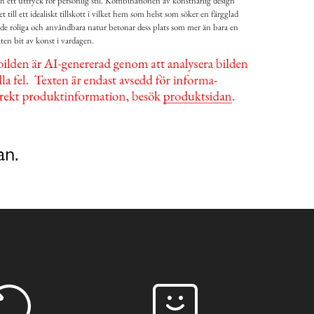
h ett uttryck för personlig stil. Kombinationen av konstnärlig design
t till ett idealiskt tillskott i vilket hem som helst som söker en färgglad
åde roliga och användbara natur betonar dess plats som mer än bara en
iten bit av konst i vardagen.
an.