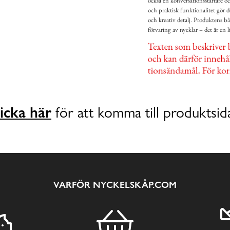
också en konversationsstartare oc
och praktisk funktionalitet gör de
och kreativ detalj. Produktens b
förvaring av nycklar – det är en l
icka här
för att komma till produktsid
VARFÖR NYCKELSKÅP.COM