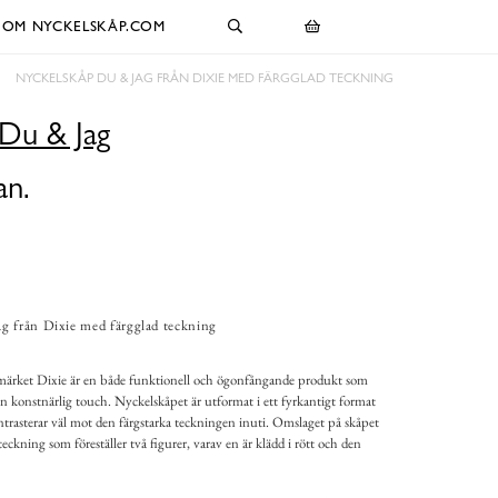
OM NYCKELSKÅP.COM
NYCKELSKÅP DU & JAG FRÅN DIXIE MED FÄRGGLAD TECKNING
Du & Jag
an.
g från Dixie med färgglad teckning
ärket Dixie är en både funktionell och ögonfångande produkt som
konstnärlig touch. Nyckelskåpet är utformat i ett fyrkantigt format
rasterar väl mot den färgstarka teckningen inuti. Omslaget på skåpet
teckning som föreställer två figurer, varav en är klädd i rött och den