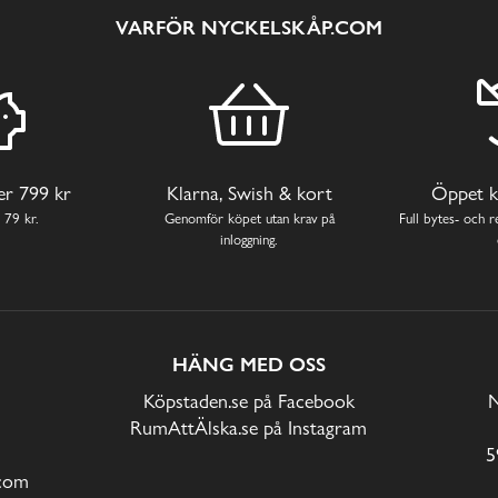
VARFÖR NYCKELSKÅP.COM
ver 799 kr
Klarna, Swish & kort
Öppet k
 79 kr.
Genomför köpet utan krav på
Full bytes- och re
inloggning.
HÄNG MED OSS
Köpstaden.se på Facebook
N
RumAttÄlska.se på Instagram
5
com