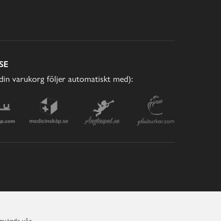
SE
(din varukorg följer automatiskt med):
använda vår