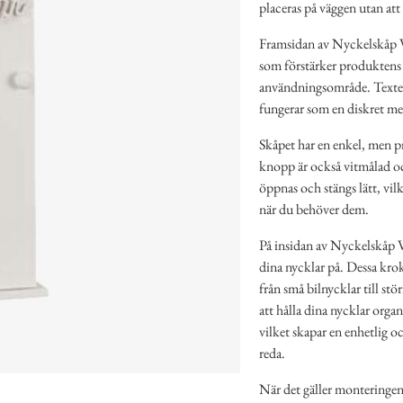
placeras på väggen utan at
Framsidan av Nyckelskåp Vi
som förstärker produktens i
användningsområde. Texten 
fungerar som en diskret men
Skåpet har en enkel, men p
knopp är också vitmålad oc
öppnas och stängs lätt, vi
när du behöver dem.
På insidan av Nyckelskåp Vi
dina nycklar på. Dessa kroka
från små bilnycklar till st
att hålla dina nycklar orga
vilket skapar en enhetlig 
reda.
När det gäller monteringen 