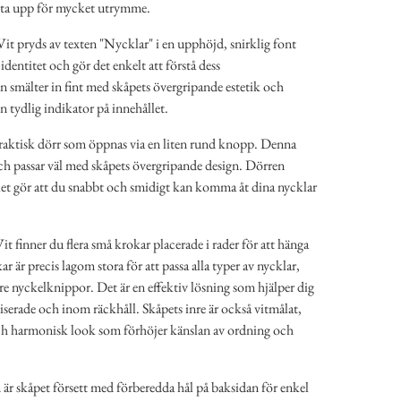
t ta upp för mycket utrymme.
t pryds av texten "Nycklar" i en upphöjd, snirklig font
dentitet och gör det enkelt att förstå dess
smälter in fint med skåpets övergripande estetik och
 tydlig indikator på innehållet.
raktisk dörr som öppnas via en liten rund knopp. Denna
h passar väl med skåpets övergripande design. Dörren
lket gör att du snabbt och smidigt kan komma åt dina nycklar
t finner du flera små krokar placerade i rader för att hänga
r är precis lagom stora för att passa alla typer av nycklar,
örre nyckelknippor. Det är en effektiv lösning som hjälper dig
niserade och inom räckhåll. Skåpets inre är också vitmålat,
och harmonisk look som förhöjer känslan av ordning och
är skåpet försett med förberedda hål på baksidan för enkel