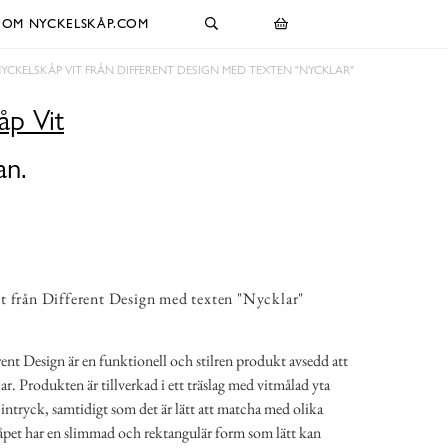
OM NYCKELSKÅP.COM
YCKELSKÅP VIT FRÅN DIFFERENT DESIGN MED TEXTEN "NYCKLAR"
åp Vit
an.
 från Different Design med texten "Nycklar"
ent Design är en funktionell och stilren produkt avsedd att
ar. Produkten är tillverkad i ett träslag med vitmålad yta
 intryck, samtidigt som det är lätt att matcha med olika
åpet har en slimmad och rektangulär form som lätt kan