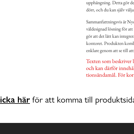
upphängning. Detta gör det 
dörr, och du kan själv välj
Sammanfattningsvis är Nyc
väldesignad lösning för att
gör att det lätt kan integre
kontoret. Produkten kombin
enklare genom att se till att 
icka här
för att komma till produktsid