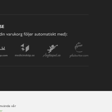
SE
(din varukorg följer automatiskt med):
använda vår
er