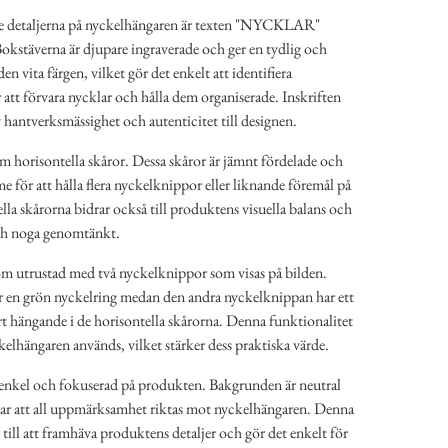
e detaljerna på nyckelhängaren är texten "NYCKLAR"
Bokstäverna är djupare ingraverade och ger en tydlig och
n vita färgen, vilket gör det enkelt att identifiera
att förvara nycklar och hålla dem organiserade. Inskriften
v hantverksmässighet och autenticitet till designen.
m horisontella skåror. Dessa skåror är jämnt fördelade och
e för att hålla flera nyckelknippor eller liknande föremål på
ella skårorna bidrar också till produktens visuella balans och
och noga genomtänkt.
m utrustad med två nyckelknippor som visas på bilden.
 en grön nyckelring medan den andra nyckelknippan har ett
t hängande i de horisontella skårorna. Denna funktionalitet
ckelhängaren används, vilket stärker dess praktiska värde.
enkel och fokuserad på produkten. Bakgrunden är neutral
krar att all uppmärksamhet riktas mot nyckelhängaren. Denna
 till att framhäva produktens detaljer och gör det enkelt för