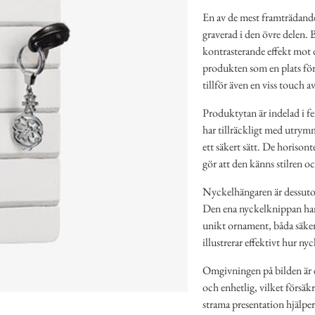
En av de mest framträdand
graverad i den övre delen. 
kontrasterande effekt mot de
produkten som en plats för 
tillför även en viss touch a
Produktytan är indelad i fe
har tillräckligt med utrymm
ett säkert sätt. De horisont
gör att den känns stilren 
Nyckelhängaren är dessuto
Den ena nyckelknippan har
unikt ornament, båda säker
illustrerar effektivt hur ny
Omgivningen på bilden är 
och enhetlig, vilket försä
strama presentation hjälper