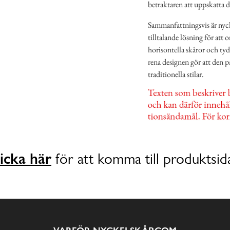
betraktaren att uppskatta 
Sammanfattningsvis är nyck
tilltalande lösning för att 
horisontella skåror och ty
rena designen gör att den pa
traditionella stilar.
icka här
för att komma till produktsid