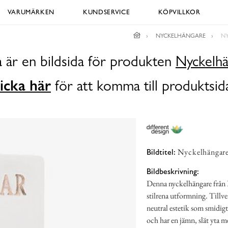
VARUMÄRKEN
KUNDSERVICE
KÖPVILLKOR
NYCKELHÄNGARE
NY
 är en bildsida för produkten
Nyckelhä
icka här
för att komma till produktsid
Nyckelhängare 
Bildtitel:
Bildbeskrivning:
Denna nyckelhängare från D
stilrena utformning. Tillve
neutral estetik som smidigt
och har en jämn, slät yta m