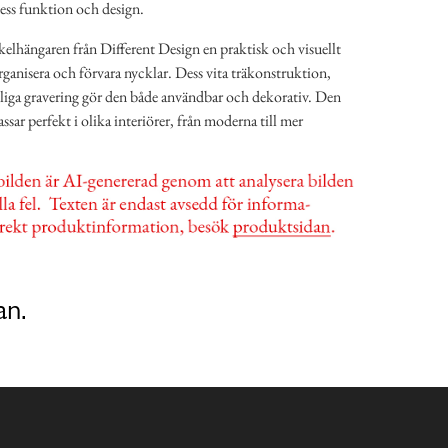
dess funktion och design.
elhängaren från Different Design en praktisk och visuellt
organisera och förvara nycklar. Dess vita träkonstruktion,
dliga gravering gör den både användbar och dekorativ. Den
ssar perfekt i olika interiörer, från moderna till mer
an.