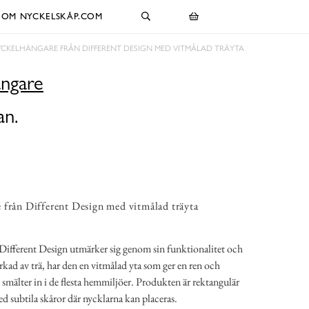
OM NYCKELSKÅP.COM
CKELHÄNGARE FRÅN DIFFERENT DESIGN MED VITMÅLAD TRÄYTA
ngare
an.
från Different Design med vitmålad träyta
ifferent Design utmärker sig genom sin funktionalitet och
rkad av trä, har den en vitmålad yta som ger en ren och
 smälter in i de flesta hemmiljöer. Produkten är rektangulär
ed subtila skåror där nycklarna kan placeras.