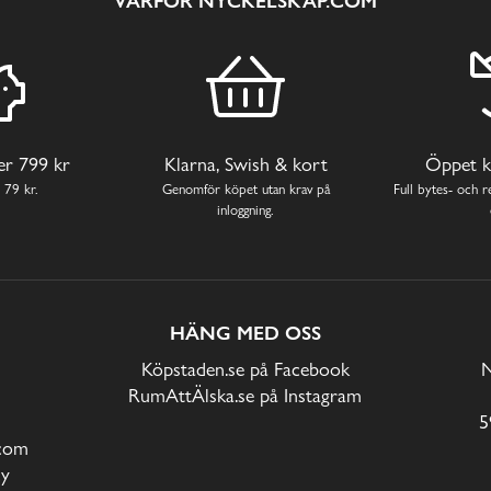
VARFÖR NYCKELSKÅP.COM
ver 799 kr
Klarna, Swish & kort
Öppet k
 79 kr.
Genomför köpet utan krav på
Full bytes- och re
inloggning.
HÄNG MED OSS
Köpstaden.se på Facebook
N
RumAttÄlska.se på Instagram
5
com
cy