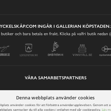
YCKELSKÅP.COM INGÅR I GALLERIAN KÖPSTADEN.
 butiker och bara betala en frakt. Klicka på valfri butik nedan 
VÅRA SAMARBETSPARTNERS
Denna webbplats använder cookies
plats använder cookies för att förbättra användarupplevelsen. Genom att 
ebbplats samtycker du till alla cookies i enlighet med vår cookiepolicy.
Läs m