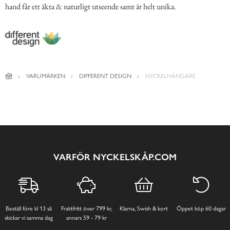
hand får ett äkta & naturligt utseende samt är helt unika.
VARUMÄRKEN
DIFFERENT DESIGN
NYCKELHÄNGARE
VARFÖR NYCKELSKÅP.COM
Beställ före kl 13 så
Fraktfritt över 799 kr,
Klarna, Swish & kort
Öppet köp 60 dagar
skickar vi samma dag
annars 59 - 79 kr