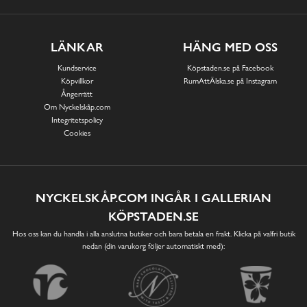
LÄNKAR
HÄNG MED OSS
Kundservice
Köpstaden.se på Facebook
Köpvillkor
RumAttÄlska.se på Instagram
Ångerrätt
Om Nyckelskåp.com
Integritetspolicy
Cookies
NYCKELSKÅP.COM INGÅR I GALLERIAN
KÖPSTADEN.SE
Hos oss kan du handla i alla anslutna butiker och bara betala en frakt. Klicka på valfri butik
nedan (din varukorg följer automatiskt med):