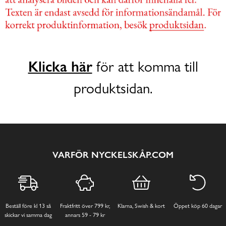
Klicka här
för att komma till
produktsidan.
VARFÖR NYCKELSKÅP.COM
Beställ före kl 13 så
Fraktfritt över 799 kr,
Klarna, Swish & kort
Öppet köp 60 dagar
skickar vi samma dag
annars 59 - 79 kr