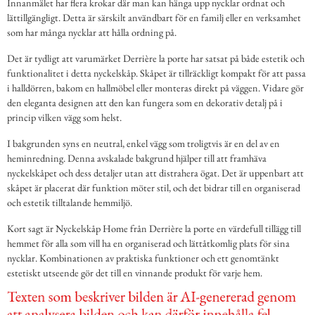
Innanmälet har flera krokar där man kan hänga upp nycklar ordnat och
lättillgängligt. Detta är särskilt användbart för en familj eller en verksamhet
som har många nycklar att hålla ordning på.
Det är tydligt att varumärket Derrière la porte har satsat på både estetik och
funktionalitet i detta nyckelskåp. Skåpet är tillräckligt kompakt för att passa
i halldörren, bakom en hallmöbel eller monteras direkt på väggen. Vidare gör
den eleganta designen att den kan fungera som en dekorativ detalj på i
princip vilken vägg som helst.
I bakgrunden syns en neutral, enkel vägg som troligtvis är en del av en
heminredning. Denna avskalade bakgrund hjälper till att framhäva
nyckelskåpet och dess detaljer utan att distrahera ögat. Det är uppenbart att
skåpet är placerat där funktion möter stil, och det bidrar till en organiserad
och estetik tilltalande hemmiljö.
Kort sagt är Nyckelskåp Home från Derrière la porte en värdefull tillägg till
hemmet för alla som vill ha en organiserad och lättåtkomlig plats för sina
nycklar. Kombinationen av praktiska funktioner och ett genomtänkt
estetiskt utseende gör det till en vinnande produkt för varje hem.