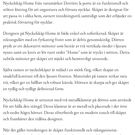
Nyckelskåp Home från varumärket Derrière la porte är en funktionell och
stilren lösning för att organisera och förvara nycklar. Skåpet är designat för
att passa in i olika hem, oavsett inredningsstil, samtidigt som det erbjuder en
praktisk förvaring för nycklar.
Designen på Nyckelskåp Home är både enkel och sofistikerad. Skåpet är
rektangulärt med en fyrkantig front som är delvis genomskinlig. Dörren
pryds av ett dekorativt mönster som består av två vertikala ränder i ljusare
nyans samt en krets av löv runt ordet "Home" som är tryckt i mitten. Detta
subtila mönster ger skåpet ett mjukt och hemtrevligt utseende.
Själva ramen av nyckelskåpet är målad i en mörk färg, vilket skapar en
smakfull kontrast till den ljusare fronten. Materialet på ramen verkar vara
trä, vilket ger en hållbar och robust känsla. Hörnen är skarpa och ger skåpet
en tydlig och tydligt definierad form.
Nyckelskåp Home är utrustat med två metallklamrar på dörren som används
för att hålla den stängd. Dessa klamrar är av metall och placerade i det övre
och nedre högra hörnet. Deras silverfinish ger en modern touch till skåpet
och framhäver den tidlösa designen.
När det gäller inredningen är skåpet funktionellt och välorganiserat.