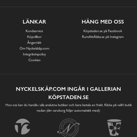
LÄNKAR
HÄNG MED OSS
Kundservice
Köpstaden.se på Facebook
Köpvillkor
RumAttÄlska.se på Instagram
Ångerrätt
Om Nyckelskåp.com
Integritetspolicy
Cookies
NYCKELSKÅP.COM INGÅR I GALLERIAN
KÖPSTADEN.SE
Hos oss kan du handla i alla anslutna butiker och bara betala en frakt. Klicka på valfri butik
nedan (din varukorg följer automatiskt med):