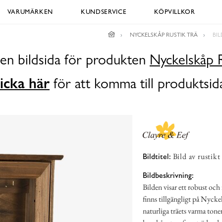
VARUMÄRKEN
KUNDSERVICE
KÖPVILLKOR
NYCKELSKÅP RUSTIK TRÄ
BI
 en bildsida för produkten
Nyckelskåp R
icka här
för att komma till produktsid
Bild av rustik
Bildtitel:
Bildbeskrivning:
Bilden visar ett robust oc
finns tillgängligt på Nyck
naturliga träets varma tone