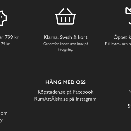
ver 799 kr
Klarna, Swish & kort
Öppet k
 79 kr.
Genomför köpet utan krav på
Full bytes- och re
inloggning.
HÄNG MED OSS
Köpstaden.se på Facebook
N
RumAttÄlska.se på Instagram
5
com
cy