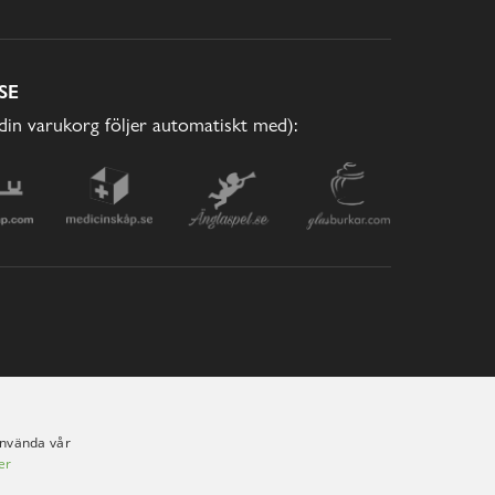
SE
(din varukorg följer automatiskt med):
använda vår
er