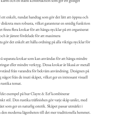
 karm och en stabil konstruktion som ger ett gediget
ett enkelt, rundat handtag som gör det lätt att öppna och
 diskreta men robusta, vilket garanterar en smidig funktion
 finns flera krokar för att hänga nycklar på ett organiserat
 och är jämnt fördelade för att maximera
 gör det enkelt att hålla ordning på alla viktiga nycklar för
två separata krokar som kan användas för att hänga mindre
ingar eller mindre verktyg. Dessa krokar är likaså av metall
vstånd från varandra för bekväm användning. Designen på
g något från de inuti skåpet, vilket ger en intressant visuell
 rustika temat.
rfekt exempel på hur Clayre & Eef kombinerar
nkt stil. Den rustika träfinishen gör varje skåp unikt, med
räet som ger en naturlig estetik. Skåpet passar utmärkt i
n den moderna lägenheten till det mer traditionella hemmet.