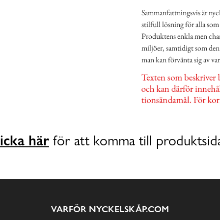
Sammanfattningsvis är nyc
stilfull lösning för alla so
Produktens enkla men charmi
miljöer, samtidigt som den 
man kan förvänta sig av va
icka här
för att komma till produktsid
VARFÖR NYCKELSKÅP.COM