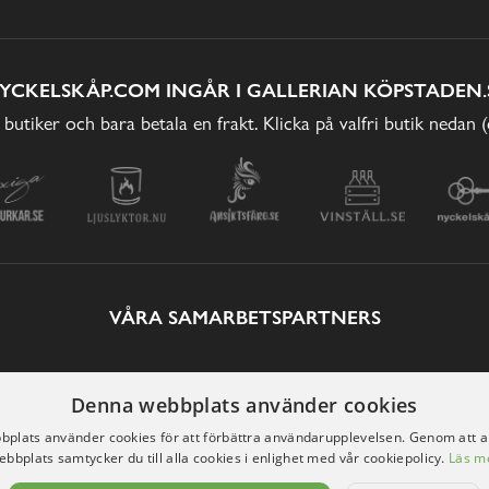
YCKELSKÅP.COM INGÅR I GALLERIAN KÖPSTADEN.
 butiker och bara betala en frakt. Klicka på valfri butik nedan 
VÅRA SAMARBETSPARTNERS
Denna webbplats använder cookies
plats använder cookies för att förbättra användarupplevelsen. Genom att 
ebbplats samtycker du till alla cookies i enlighet med vår cookiepolicy.
Läs m