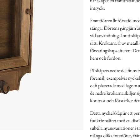
har skåpet en framträdande
intryck.
Framdörren är försedd med 
stänga. Dörrens gångjärn är
vid användning. Inuti skåpet
sätt. Krokarna är av metall
förvaringskapaciteten. Detta
hem och fordon.
På skåpets nedre del finns 
föremål, exempelvis nyckelr
och placerade med lagom a
de nedre krokarna skiljer si
kontrast och förstärker det
Detta nyckelskåp är ett pe
funktionalitet med en disti
subtila nyansvariationer i t
många olika interiörer, frå