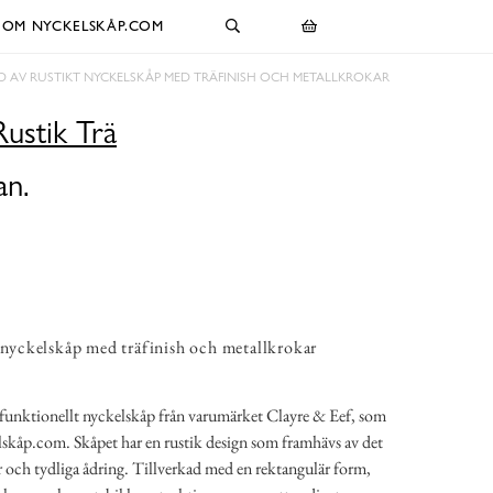
OM NYCKELSKÅP.COM
LD AV RUSTIKT NYCKELSKÅP MED TRÄFINISH OCH METALLKROKAR
ustik Trä
an.
t nyckelskåp med träfinish och metallkrokar
h funktionellt nyckelskåp från varumärket Clayre & Eef, som
elskåp.com. Skåpet har en rustik design som framhävs av det
r och tydliga ådring. Tillverkad med en rektangulär form,