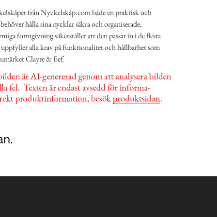
kelskåpet från Nyckelskåp.com både en praktisk och
m behöver hålla sina nycklar säkra och organiserade.
ga formgivning säkerställer att den passar in i de flesta
uppfyller alla krav på funktionalitet och hållbarhet som
rumärket Clayre & Eef.
an.