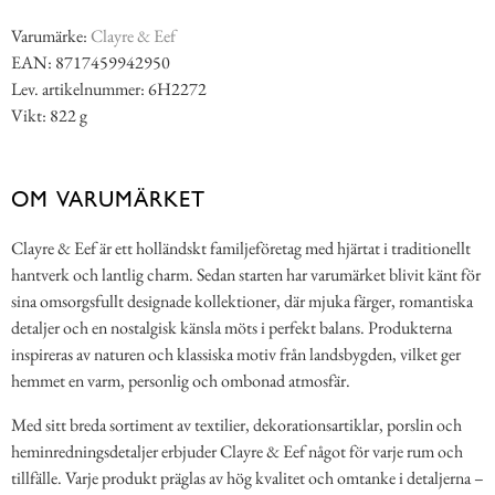
Varumärke:
Clayre & Eef
EAN: 8717459942950
Lev. artikelnummer: 6H2272
Vikt: 822 g
OM VARUMÄRKET
Clayre & Eef är ett holländskt familjeföretag med hjärtat i traditionellt
hantverk och lantlig charm. Sedan starten har varumärket blivit känt för
sina omsorgsfullt designade kollektioner, där mjuka färger, romantiska
detaljer och en nostalgisk känsla möts i perfekt balans. Produkterna
inspireras av naturen och klassiska motiv från landsbygden, vilket ger
hemmet en varm, personlig och ombonad atmosfär.
Med sitt breda sortiment av textilier, dekorationsartiklar, porslin och
heminredningsdetaljer erbjuder Clayre & Eef något för varje rum och
tillfälle. Varje produkt präglas av hög kvalitet och omtanke i detaljerna –