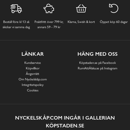
Beställ före kl 13 så
Fraktfritt över 799 kr,
Klarna, Swish & kort
Öppet köp 60 dagar
skickar vi samma dag
annars 59 - 79 kr
LÄNKAR
HÄNG MED OSS
Kundservice
Köpstaden.se på Facebook
Köpvillkor
RumAttÄlska.se på Instagram
Ångerrätt
Om Nyckelskåp.com
Integritetspolicy
Cookies
NYCKELSKÅP.COM INGÅR I GALLERIAN
KÖPSTADEN.SE