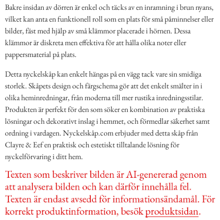
Bakre insidan av dörren är enkel och täcks av en inramning i brun nyans,
vilket kan anta en funktionell roll som en plats för små påminnelser eller
bilder, fäst med hjälp av små klämmor placerade i hörnen. Dessa
klämmor är diskreta men effektiva för att hålla olika noter eller
pappersmaterial på plats.
Detta nyckelskåp kan enkelt hängas på en vägg tack vare sin smidiga
storlek. Skåpets design och färgschema gör att det enkelt smälter in i
olika heminredningar, från moderna till mer rustika inredningsstilar.
Produkten är perfekt för den som söker en kombination av praktiska
lösningar och dekorativt inslag i hemmet, och förmedlar säkerhet samt
ordning i vardagen. Nyckelskåp.com erbjuder med detta skåp från
Clayre & Eef en praktisk och estetiskt tilltalande lösning för
nyckelförvaring i ditt hem.