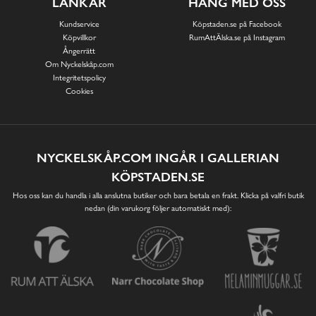
LÄNKAR
HÄNG MED OSS
Kundservice
Köpstaden.se på Facebook
Köpvillkor
RumAttÄlska.se på Instagram
Ångerrätt
Om Nyckelskåp.com
Integritetspolicy
Cookies
NYCKELSKÅP.COM INGÅR I GALLERIAN
KÖPSTADEN.SE
Hos oss kan du handla i alla anslutna butiker och bara betala en frakt. Klicka på valfri butik
nedan (din varukorg följer automatiskt med):