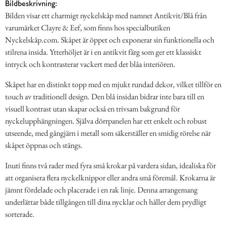
Bildbeskrivning:
Bilden visar ett charmigt nyckelskåp med namnet Antikvit/Blå från
varumärket Clayre & Eef, som finns hos specialbutiken
Nyckelskåp.com. Skåpet är öppet och exponerar sin funktionella och
stilrena insida. Ytterhöljet är i en antikvit färg som ger ett klassiskt
intryck och kontrasterar vackert med det blåa interiören.
Skåpet har en distinkt topp med en mjukt rundad dekor, vilket tillför en
touch av traditionell design. Den blå insidan bidrar inte bara till en
visuell kontrast utan skapar också en trivsam bakgrund för
nyckelupphängningen. Själva dörrpanelen har ett enkelt och robust
utseende, med gångjärn i metall som säkerställer en smidig rörelse när
skåpet öppnas och stängs.
Inuti finns två rader med fyra små krokar på vardera sidan, idealiska för
att organisera flera nyckelknippor eller andra små föremål. Krokarna är
jämnt fördelade och placerade i en rak linje. Denna arrangemang
underlättar både tillgången till dina nycklar och håller dem prydligt
sorterade.