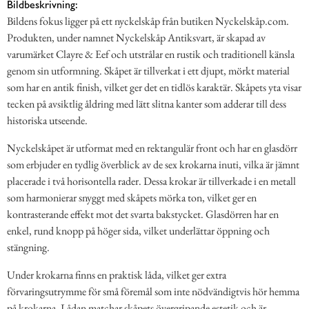
Bildbeskrivning:
Bildens fokus ligger på ett nyckelskåp från butiken Nyckelskåp.com.
Produkten, under namnet Nyckelskåp Antiksvart, är skapad av
varumärket Clayre & Eef och utstrålar en rustik och traditionell känsla
genom sin utformning. Skåpet är tillverkat i ett djupt, mörkt material
som har en antik finish, vilket ger det en tidlös karaktär. Skåpets yta visar
tecken på avsiktlig åldring med lätt slitna kanter som adderar till dess
historiska utseende.
Nyckelskåpet är utformat med en rektangulär front och har en glasdörr
som erbjuder en tydlig överblick av de sex krokarna inuti, vilka är jämnt
placerade i två horisontella rader. Dessa krokar är tillverkade i en metall
som harmonierar snyggt med skåpets mörka ton, vilket ger en
kontrasterande effekt mot det svarta bakstycket. Glasdörren har en
enkel, rund knopp på höger sida, vilket underlättar öppning och
stängning.
Under krokarna finns en praktisk låda, vilket ger extra
förvaringsutrymme för små föremål som inte nödvändigtvis hör hemma
på krokarna. Lådan matchar skåpets övergripande estetik och är