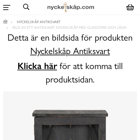
NYCKELSKÅP ANTIKSVART
BILD AV ETT ANTIKSVART NYCKELSKÅP MED GLASDÖRR OCH LÅDA
Detta är en bildsida för produkten
Nyckelskåp Antiksvart
Klicka här
för att komma till
produktsidan.