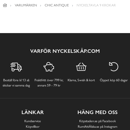
VARUMÄRKEN
CHIC ANTIQUE
NYCKELTAVLA 9 KROKAR
VARFÖR NYCKELSKÅP.COM
Beställ före kl 13 så
Fraktfritt över 799 kr,
Klarna, Swish & kort
Öppet köp 60 dagar
skickar vi samma dag
annars 59 - 79 kr
LÄNKAR
HÄNG MED OSS
Kundservice
Köpstaden.se på Facebook
Köpvillkor
RumAttÄlska.se på Instagram