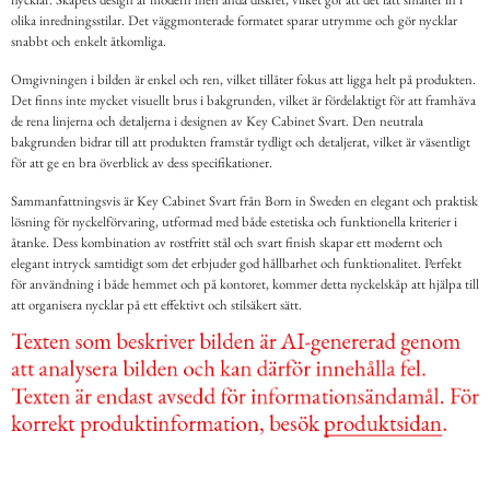
olika inredningsstilar. Det väggmonterade formatet sparar utrymme och gör nycklar
snabbt och enkelt åtkomliga.
Omgivningen i bilden är enkel och ren, vilket tillåter fokus att ligga helt på produkten.
Det finns inte mycket visuellt brus i bakgrunden, vilket är fördelaktigt för att framhäva
de rena linjerna och detaljerna i designen av Key Cabinet Svart. Den neutrala
bakgrunden bidrar till att produkten framstår tydligt och detaljerat, vilket är väsentligt
för att ge en bra överblick av dess specifikationer.
Sammanfattningsvis är Key Cabinet Svart från Born in Sweden en elegant och praktisk
lösning för nyckelförvaring, utformad med både estetiska och funktionella kriterier i
åtanke. Dess kombination av rostfritt stål och svart finish skapar ett modernt och
elegant intryck samtidigt som det erbjuder god hållbarhet och funktionalitet. Perfekt
för användning i både hemmet och på kontoret, kommer detta nyckelskåp att hjälpa till
att organisera nycklar på ett effektivt och stilsäkert sätt.