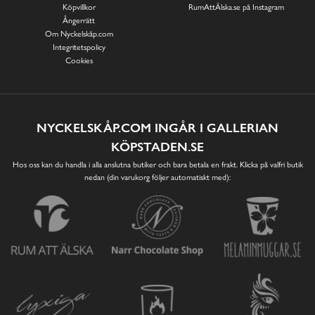
Köpvillkor
RumAttÄlska.se på Instagram
Ångerrätt
Om Nyckelskåp.com
Integritetspolicy
Cookies
NYCKELSKÅP.COM INGÅR I GALLERIAN
KÖPSTADEN.SE
Hos oss kan du handla i alla anslutna butiker och bara betala en frakt. Klicka på valfri butik
nedan (din varukorg följer automatiskt med):