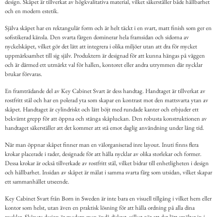
design. Skåpet är tillverkat av högkvalitativa material, vilket säkerställer både hållbarhet
och en modern estetik.
Själva skåpet har en rektangulär form och är helt täckt i en svart, matt finish som ger en
sofistikerad känsla. Den svarta färgen dominerar hela framsidan och sidorna av
nyckelskåpet, vilket gör det lätt att integrera i olika miljöer utan att dra för mycket
uppmärksamhet till sig själv. Produktern är designad för att kunna hängas på väggen
och är därmed ett utmärkt val för hallen, kontoret eller andra utrymmen där nycklar
brukar förvaras.
En framträdande del av Key Cabinet Svart är dess handtag. Handtaget är tillverkat av
rostfritt stål och har en polerad yta som skapar en kontrast mot den mattsvarta ytan av
skåpet. Handtaget är cylindriskt och lätt böjt med rundade kanter och erbjuder ett
bekvämt grepp för att öppna och stänga skåpluckan. Den robusta konstruktionen av
handtaget säkerställer att det kommer att stå emot daglig användning under lång tid.
När man öppnar skåpet finner man en välorganiserad inre layout. Inuti finns flera
krokar placerade i rader, designade för att hålla nycklar av olika storlekar och former.
Dessa krokar är också tillverkade av rostfritt stål, vilket bidrar till enhetligheten i design
och hållbarhet. Insidan av skåpet är målat i samma svarta färg som utsidan, vilket skapar
ett sammanhållet utseende.
Key Cabinet Svart från Born in Sweden är inte bara en visuell tillgång i vilket hem eller
kontor som helst, utan även en praktisk lösning för att hålla ordning på alla dina
nycklar. Skåpets design är modern men ändå diskret, vilket gör att det lätt smälter in i