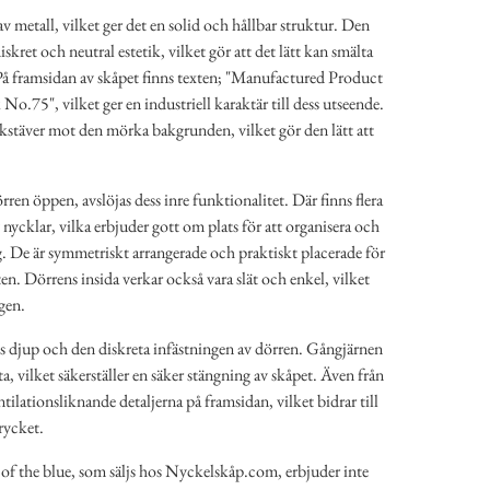
v metall, vilket ger det en solid och hållbar struktur. Den
diskret och neutral estetik, vilket gör att det lätt kan smälta
. På framsidan av skåpet finns texten; "Manufactured Product
o.75", vilket ger en industriell karaktär till dess utseende.
okstäver mot den mörka bakgrunden, vilket gör den lätt att
rren öppen, avslöjas dess inre funktionalitet. Där finns flera
ycklar, vilka erbjuder gott om plats för att organisera och
g. De är symmetriskt arrangerade och praktiskt placerade för
. Dörrens insida verkar också vara slät och enkel, vilket
gen.
ets djup och den diskreta infästningen av dörren. Gångjärnen
a, vilket säkerställer en säker stängning av skåpet. Även från
tilationsliknande detaljerna på framsidan, vilket bidrar till
rycket.
of the blue, som säljs hos Nyckelskåp.com, erbjuder inte