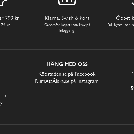
ver 799 kr
Klarna, Swish & kort
Öppet k
 79 kr.
Genomför köpet utan krav på
Full bytes- och re
inloggning.
HÄNG MED OSS
Köpstaden.se på Facebook
N
RumAttÄlska.se på Instagram
5
com
cy