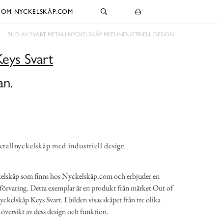
OM NYCKELSKÅP.COM
BILD AV SVART METALLNYCKELSKÅP MED INDUSTRIELL DESIGN
eys Svart
an.
metallnyckelskåp med industriell design
ckelskåp som finns hos Nyckelskåp.com och erbjuder en
lförvaring. Detta exemplar är en produkt från märket Out of
kelskåp Keys Svart. I bilden visas skåpet från tre olika
g översikt av dess design och funktion.