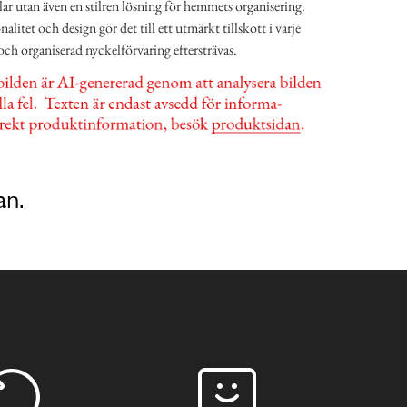
klar utan även en stilren lösning för hemmets organisering.
itet och design gör det till ett utmärkt tillskott i varje
och organiserad nyckelförvaring eftersträvas.
an.