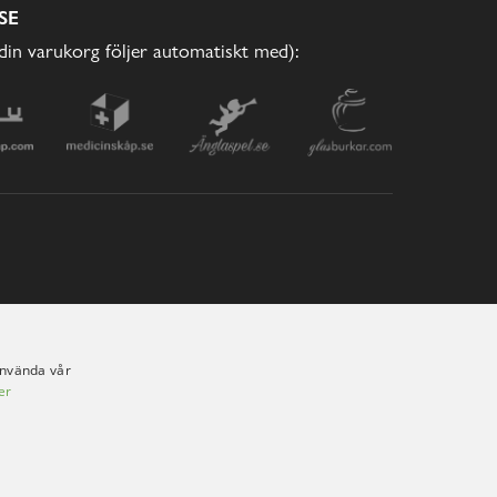
SE
(din varukorg följer automatiskt med):
använda vår
er