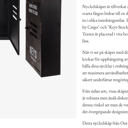
Nyckelskåpet är tillverkat a
svarta färgen bidrar till en 
in i olika inredningsstilar
by Cargo" och "Keys Stock N
Texten är placerad i vita b
läsa.
När vi ser på skåpet med dö
krokar för upphängning av n
hålla dina nycklar i ordnin
att maximera användbarheten
säkert underlättar rengörin
Från sidan sett, visas skåp
är robusta men ändå diskret
denna vinkel ser man de ven
det övergripande designint
Detta nyckelskåp från Out 