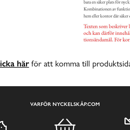
bara en säker plats för nyc
Kombinationen av funktional
hem eller kontor där säker 
icka här
för att komma till produktsid
VARFÖR NYCKELSKÅP.COM