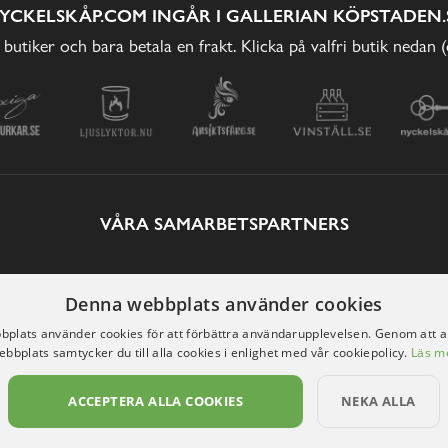
YCKELSKÅP.COM INGÅR I GALLERIAN KÖPSTADEN.
 butiker och bara betala en frakt. Klicka på valfri butik nedan 
VÅRA SAMARBETSPARTNERS
Denna webbplats använder cookies
plats använder cookies för att förbättra användarupplevelsen. Genom att 
ebbplats samtycker du till alla cookies i enlighet med vår cookiepolicy.
Läs m
ACCEPTERA ALLA COOKIES
NEKA ALLA