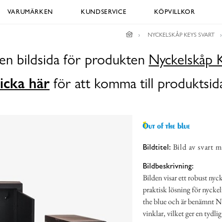
VARUMÄRKEN
KUNDSERVICE
KÖPVILLKOR
NYCKELSKÅP KEYS SVART
en bildsida för produkten
Nyckelskåp K
icka här
för att komma till produktsid
Bild av svart 
Bildtitel:
Bildbeskrivning:
Bilden visar ett robust ny
praktisk lösning för nycke
the blue och är benämnt Nyc
vinklar, vilket ger en tydli