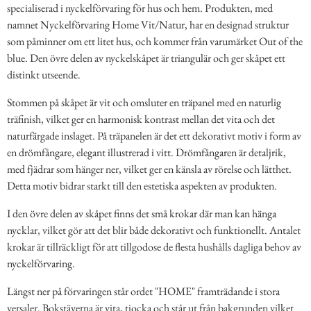
specialiserad i nyckelförvaring för hus och hem. Produkten, med
namnet Nyckelförvaring Home Vit/Natur, har en designad struktur
som påminner om ett litet hus, och kommer från varumärket Out of the
blue. Den övre delen av nyckelskåpet är triangulär och ger skåpet ett
distinkt utseende.
Stommen på skåpet är vit och omsluter en träpanel med en naturlig
träfinish, vilket ger en harmonisk kontrast mellan det vita och det
naturfärgade inslaget. På träpanelen är det ett dekorativt motiv i form av
en drömfångare, elegant illustrerad i vitt. Drömfångaren är detaljrik,
med fjädrar som hänger ner, vilket ger en känsla av rörelse och lätthet.
Detta motiv bidrar starkt till den estetiska aspekten av produkten.
I den övre delen av skåpet finns det små krokar där man kan hänga
nycklar, vilket gör att det blir både dekorativt och funktionellt. Antalet
krokar är tillräckligt för att tillgodose de flesta hushålls dagliga behov av
nyckelförvaring.
Längst ner på förvaringen står ordet "HOME" framträdande i stora
versaler. Bokstäverna är vita, tjocka och står ut från bakgrunden vilket