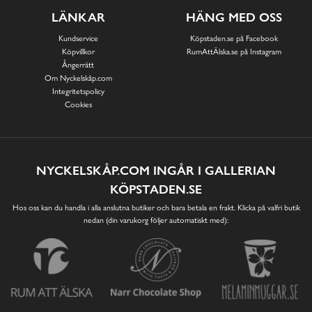
LÄNKAR
HÄNG MED OSS
Kundservice
Köpstaden.se på Facebook
Köpvillkor
RumAttÄlska.se på Instagram
Ångerrätt
Om Nyckelskåp.com
Integritetspolicy
Cookies
NYCKELSKÅP.COM INGÅR I GALLERIAN
KÖPSTADEN.SE
Hos oss kan du handla i alla anslutna butiker och bara betala en frakt. Klicka på valfri butik
nedan (din varukorg följer automatiskt med):