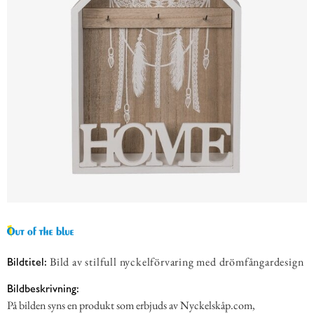
Bild av stilfull nyckelförvaring med drömfångardesign
Bildtitel:
Bildbeskrivning:
På bilden syns en produkt som erbjuds av Nyckelskåp.com,