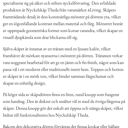
specialiserar sig på säker och stilren nyckelförvaring. Den avbildade
produkten är Nyckelskåp Theda från varumärket 4Living. Skåpets
framträdande detalj är dess konstnärliga mönster på dörrens yta, vilket
ger en iögonfallande kontrast mellan material och färg. Mönstret består
av upprepade geometriska former som korsar varandra, vilket skapar en
visuell djupkänsla som drar blickarna till sig.
Själva skåpet är inramat av en träram med en ljusare kulör, vilket
framhäver de mörkare nyanserna i mönstret på dörren. Träramen verkar
vara noggrant bearbetad för att ge en jämn och fin finish, något som kan
passa väl i ett modernt eller traditionellt inrett hem. Toppen och botten
av skåpet är i en mörk ton, vilket binder samman färgschemat och
skapar en enhetlig design.
På höger sida av skåpsdörren finns en liten, rund knopp som fungerar
som handtag. Den är diskret och smälter väl in med de övriga färgerna på
skåpet. Denna knopp gör det enkelt att öppna och stänga skåpet, vilket
bidrar till funktionaliteten hos Nyckelskåp Theda.
Bakom den dekorativa dörren förväntas det finnas krokar eller hållare