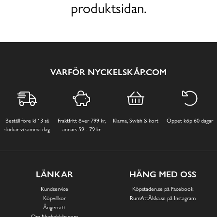
produktsidan.
VARFÖR NYCKELSKÅP.COM
Beställ före kl 13 så
Fraktfritt över 799 kr,
Klarna, Swish & kort
Öppet köp 60 dagar
skickar vi samma dag
annars 59 - 79 kr
LÄNKAR
HÄNG MED OSS
Kundservice
Köpstaden.se på Facebook
Köpvillkor
RumAttÄlska.se på Instagram
Ångerrätt
Om Nyckelskåp.com