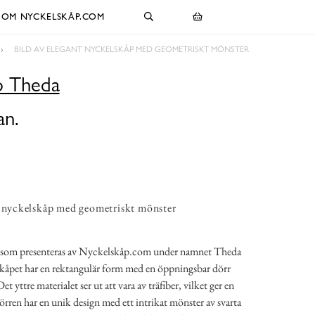
OM NYCKELSKÅP.COM
BILD AV ELEGANT NYCKELSKÅP MED GEOMETRISKT MÖNSTER
p Theda
an.
t nyckelskåp med geometriskt mönster
åp som presenteras av Nyckelskåp.com under namnet Theda
Skåpet har en rektangulär form med en öppningsbar dörr
et yttre materialet ser ut att vara av träfiber, vilket ger en
örren har en unik design med ett intrikat mönster av svarta