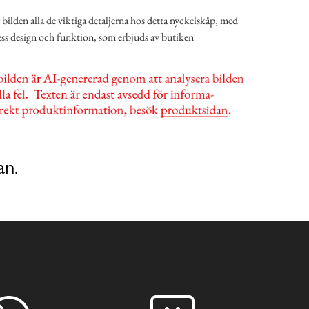
ilden alla de viktiga detaljerna hos detta nyckelskåp, med
dess design och funktion, som erbjuds av butiken
an.