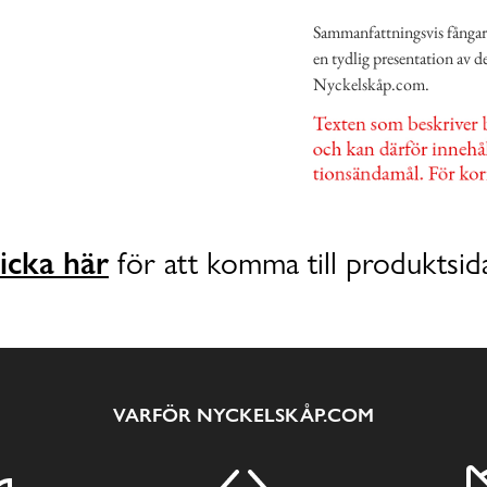
Sammanfattningsvis fångar b
en tydlig presentation av 
Nyckelskåp.com.
icka här
för att komma till produktsid
VARFÖR NYCKELSKÅP.COM