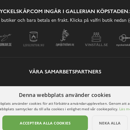
YCKELSKÅP.COM INGÅR I GALLERIAN KÖPSTADEN.
 butiker och bara betala en frakt. Klicka på valfri butik nedan 
VÅRA SAMARBETSPARTNERS
Denna webbplats använder cookies
plats använder cookies för att förbättra användarupplevelsen. Genom att 
ebbplats samtycker du till alla cookies i enlighet med vår cookiepolicy.
Läs m
ACCEPTERA ALLA COOKIES
NEKA ALLA