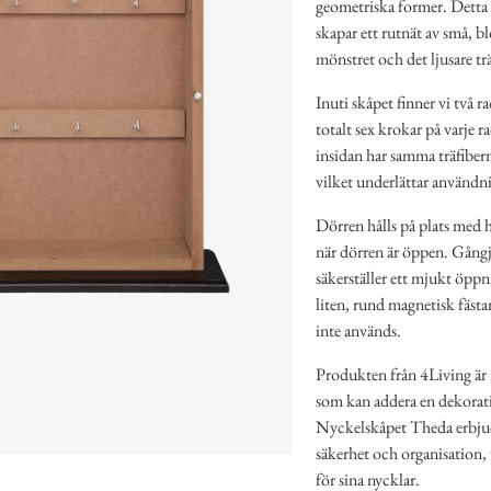
geometriska former. Detta 
skapar ett rutnät av små, 
mönstret och det ljusare tr
Inuti skåpet finner vi två 
totalt sex krokar på varje 
insidan har samma träfiberm
vilket underlättar användn
Dörren hålls på plats med hj
när dörren är öppen. Gångjär
säkerställer ett mjukt öppn
liten, rund magnetisk fästa
inte används.
Produkten från 4Living är i
som kan addera en dekorativ
Nyckelskåpet Theda erbjud
säkerhet och organisation, v
för sina nycklar.