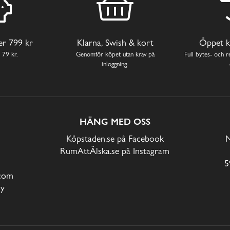
ver 799 kr
Klarna, Swish & kort
Öppet k
 79 kr.
Genomför köpet utan krav på
Full bytes- och re
inloggning.
HÄNG MED OSS
Köpstaden.se på Facebook
N
RumAttÄlska.se på Instagram
5
com
cy