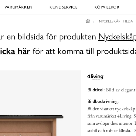
VARUMÄRKEN
KUNDSERVICE
KÖPVILLKOR
NYCKELSKÅP THEDA
r en bildsida för produkten
Nyckelskå
icka här
för att komma till produktsid
Bild av elegan
Bildtitel:
Bildbeskrivning:
Bilden visar ett nyckelsk
från varumärket 4Living. 
som avslöjar dess interiör. D
stabil och robust känsla. D