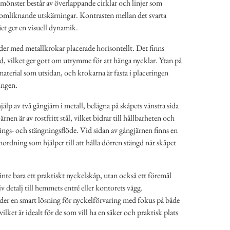
mönster består av överlappande cirklar och linjer som
blomliknande utskärningar. Kontrasten mellan det svarta
äet ger en visuell dynamik.
rader med metallkrokar placerade horisontellt. Det finns
rad, vilket ger gott om utrymme för att hänga nycklar. Ytan på
aterial som utsidan, och krokarna är fasta i placeringen
ingen.
älp av två gångjärn i metall, belägna på skåpets vänstra sida
nen är av rostfritt stål, vilket bidrar till hållbarheten och
ings- och stängningsflöde. Vid sidan av gångjärnen finns en
nordning som hjälper till att hålla dörren stängd när skåpet
nte bara ett praktiskt nyckelskåp, utan också ett föremål
 detalj till hemmets entré eller kontorets vägg.
er en smart lösning för nyckelförvaring med fokus på både
ilket är idealt för de som vill ha en säker och praktisk plats