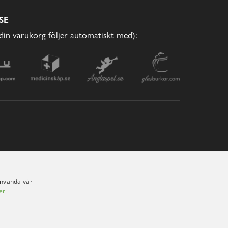
SE
(din varukorg följer automatiskt med):
använda vår
er