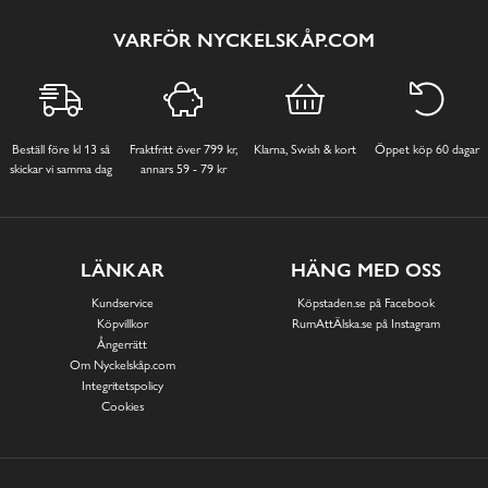
VARFÖR NYCKELSKÅP.COM
Beställ före kl 13 så
Fraktfritt över 799 kr,
Klarna, Swish & kort
Öppet köp 60 dagar
skickar vi samma dag
annars 59 - 79 kr
LÄNKAR
HÄNG MED OSS
Kundservice
Köpstaden.se på Facebook
Köpvillkor
RumAttÄlska.se på Instagram
Ångerrätt
Om Nyckelskåp.com
Integritetspolicy
Cookies