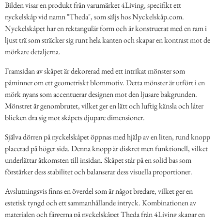
Bilden visar en produkt från varumärket 4Living, specifikt ett
nyckelskåp vid namn "Theda", som säljs hos Nyckelskåp.com.
Nyckelskåpet har en rektangulär form och är konstruerat med en ram i
ljust trä som sträcker sig runt hela kanten och skapar en kontrast mot de
mörkare detaljerna.
Framsidan av skåpet är dekorerad med ett intrikat mönster som
påminner om ett geometriskt blommotiv. Detta mönster är utfört i en
mörk nyans som accentuerar designen mot den ljusare bakgrunden.
Mönstret är genombrutet, vilket ger en lätt och luftig känsla och låter
blicken dra sig mot skåpets djupare dimensioner.
Själva dörren på nyckelskåpet öppnas med hjälp av en liten, rund knopp
placerad på höger sida. Denna knopp är diskret men funktionell, vilket
underlättar åtkomsten till insidan. Skåpet står på en solid bas som
förstärker dess stabilitet och balanserar dess visuella proportioner.
Avslutningsvis finns en överdel som är något bredare, vilket ger en
estetisk tyngd och ett sammanhållande intryck. Kombinationen av
materialen och färgerna på nyckelskåpet Theda från 4Living skapar en