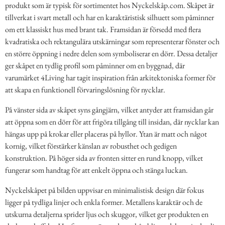
produkt som är typisk för sortimentet hos Nyckelskåp.com. Skåpet är
tillverkat i svart metall och har en karaktäristisk silhuett som påminner
om ett klassiskt hus med brant tak. Framsidan är försedd med flera
kvadratiska och rektangulära utskärningar som representerar fönster och
en större öppning i nedre delen som symboliserar en dörr. Dessa detaljer
ger skåpet en tydlig profil som påminner om en byggnad, där
varumärket 4Living har tagit inspiration från arkitektoniska former för
att skapa en funktionell förvaringslösning för nycklar.
På vänster sida av skåpet syns gångjärn, vilket antyder att framsidan går
att öppna som en dörr för att frigöra tillgång till insidan, där nycklar kan
hängas upp på krokar eller placeras på hyllor. Ytan är matt och något
kornig, vilket förstärker känslan av robusthet och gedigen
konstruktion. På höger sida av fronten sitter en rund knopp, vilket
fungerar som handtag för att enkelt öppna och stänga luckan.
Nyckelskåpet på bilden uppvisar en minimalistisk design där fokus
ligger på tydliga linjer och enkla former. Metallens karaktär och de
utskurna detaljerna sprider ljus och skuggor, vilket ger produkten en