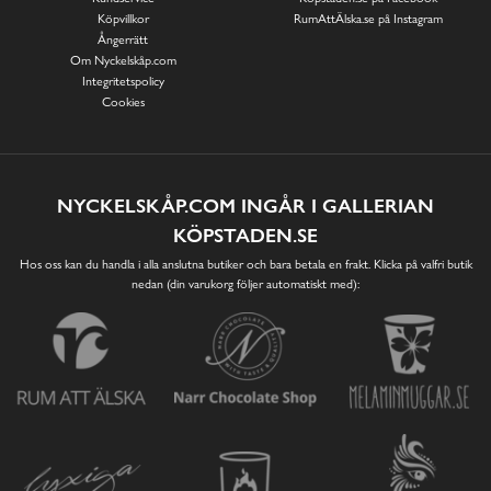
Köpvillkor
RumAttÄlska.se på Instagram
Ångerrätt
Om Nyckelskåp.com
Integritetspolicy
Cookies
NYCKELSKÅP.COM INGÅR I GALLERIAN
KÖPSTADEN.SE
Hos oss kan du handla i alla anslutna butiker och bara betala en frakt. Klicka på valfri butik
nedan (din varukorg följer automatiskt med):