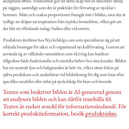
skulptural effekt. Husformen gör att detta skåp blir en dekorativ detalj
på väggen, samtidigt som det är praktiskt för förvaring av nycklar i
hemmet. Mått och exakta proportioner framgår inte i bilden, men det är
tydligt att skåpet tar inspiration från typiska bostadshus, vilket gör att
det blir ett tilltalande inslag i hallen eller vid entrén.
Produkten återfinns hos Nyckelskåp.com som specialiserar sig på att
erbjuda lösningar för säker och organiserad nyckelförvaring. Genom att
använda sig av välkända varumärken som 4Living kan butiken
tillgodose både funktionella och estetiska behov hos sina kunder. Bilden
har ett neutralt ljus och bakgrunden är helt vit, vilket sätter fokus på
själva produkten och underlättar vid bildsökning för dig som letar efter
specifika modeller eller stilar på nyckelskåp för hem och boende.